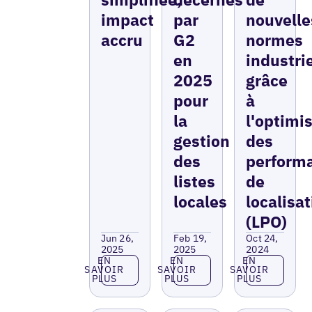
impact
par
nouvelle
accru
G2
normes
en
industri
2025
grâce
pour
à
la
l'optimi
gestion
des
des
perform
listes
de
locales
localisa
(LPO)
Jun 26,
Feb 19,
Oct 24,
2025
2025
2024
En savoir plus
En savoir plus
En savoir p
EN
EN
EN
SAVOIR
SAVOIR
SAVOIR
PLUS
PLUS
PLUS