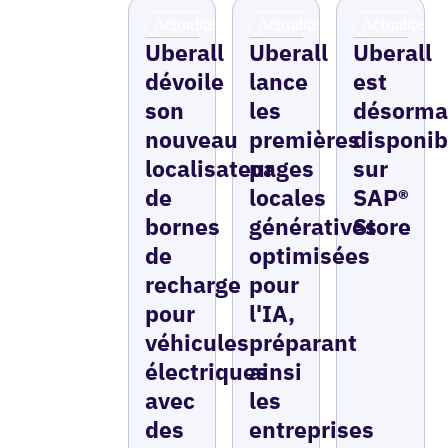
Actualités
Actualités
Actualités
Uberall
Uberall
Uberall
dévoile
lance
est
son
les
désorma
nouveau
premières
disponib
localisateur
pages
sur
de
locales
SAP®
bornes
génératives
Store
de
optimisées
recharge
pour
pour
l'IA,
véhicules
préparant
électriques
ainsi
avec
les
des
entreprises