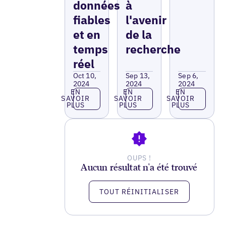
données
à
fiables
l'avenir
et en
de la
temps
recherche
réel
Oct 10,
Sep 13,
Sep 6,
2024
2024
2024
En savoir plus
En savoir plus
En savoir p
EN
EN
EN
SAVOIR
SAVOIR
SAVOIR
PLUS
PLUS
PLUS
OUPS !
Aucun résultat n'a été trouvé
TOUT RÉINITIALISER