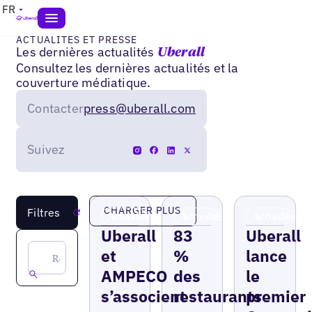
FR
ACTUALITÉS ET PRESSE
Les dernières actualités
Uberall
Consultez les dernières actualités et la
couverture médiatique.
Contacter
press@uberall.com
Suivez
CHARGER PLUS
Filtres
Réinitialiser
Actualités
Actualités
Actualités
Uberall
83
Uberall
et
%
lance
AMPECO
des
le
s’associent
restaurants
premier