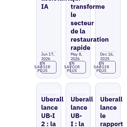
IA
transforme
le
secteur
de la
restauration
rapide
Jun 17,
May 8,
Dec 16,
2026
2026
2025
En savoir plus
En savoir plus
En savoir p
EN
EN
EN
SAVOIR
SAVOIR
SAVOIR
PLUS
PLUS
PLUS
Actualités
Actualités
Actualités
Uberall
Uberall
Uberall
lance
lance
lance
UB-I
UB-
le
2 : la
I : la
rapport