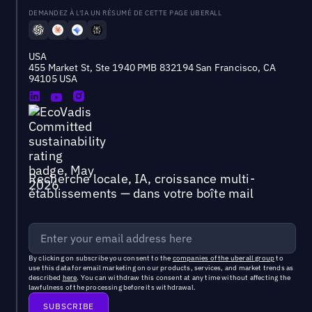
DEMANDEZ À L'IA UN RÉSUMÉ DE CETTE PAGE UBERALL
USA
455 Market St, Ste 1940 PMB 832194 San Francisco, CA
94105 USA
Recherche locale, IA, croissance multi-
établissements — dans votre boîte mail
By clicking on subscribe you consent to the
companies of the uberall group
to
use this data for email marketing on our products, services, and market trends as
described
here
. You can withdraw this consent at any time without affecting the
lawfulness of the processing before its withdrawal.