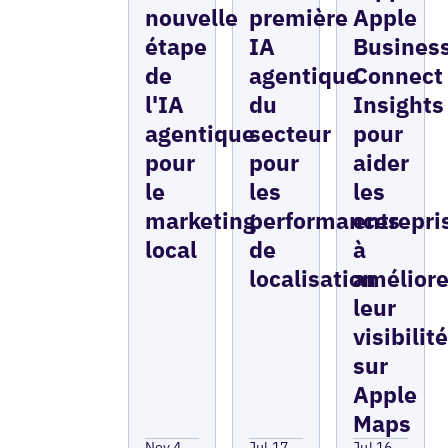
nouvelle
première
Apple
étape
IA
Busines
de
agentique
Connect
l'IA
du
Insights
agentique
secteur
pour
pour
pour
aider
le
les
les
marketing
performances
entrepri
local
de
à
localisation
améliore
leur
visibilit
sur
Apple
Maps
Nov 4,
Jul 17,
Jul 16,