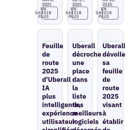
2025
2025
2025
En savoir plus
En savoir plus
En savoir p
EN
EN
EN
SAVOIR
SAVOIR
SAVOIR
PLUS
PLUS
PLUS
Actualités
Actualités
Actualités
Feuille
Uberall
Uberall
de
décroche
dévoile
route
une
sa
2025
place
feuille
d'Uberall :
dans
de
IA
la
route
plus
liste
2025
intelligente,
des
visant
expérience
meilleurs
à
utilisateur
logiciels
établir
simplifiée,
décernés
de