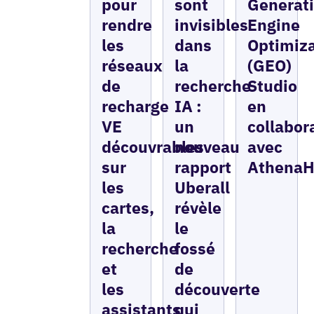
pour
sont
Generat
rendre
invisibles
Engine
les
dans
Optimiza
réseaux
la
(GEO)
de
recherche
Studio
recharge
IA :
en
VE
un
collabor
découvrables
nouveau
avec
sur
rapport
Athena
les
Uberall
cartes,
révèle
la
le
recherche
fossé
et
de
les
découverte
assistants
qui