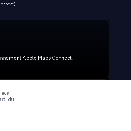
Connect)
iennement Apple Maps Connect)
e ses
arti du