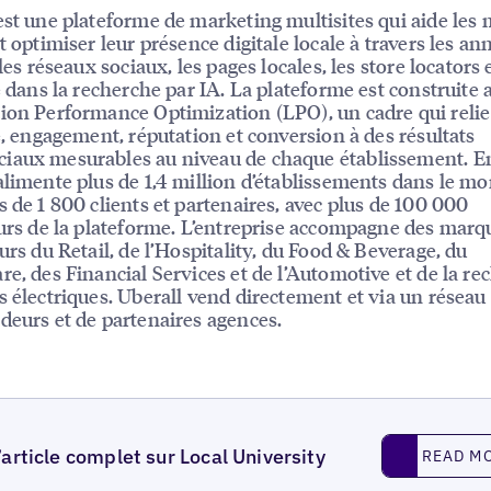
est une plateforme de marketing multisites qui aide les
t optimiser leur présence digitale locale à travers les an
 les réseaux sociaux, les pages locales, les store locators e
té dans la recherche par IA. La plateforme est construite 
ion Performance Optimization (LPO), un cadre qui relie
té, engagement, réputation et conversion à des résultats
iaux mesurables au niveau de chaque établissement. E
alimente plus de 1,4 million d’établissements dans le m
s de 1 800 clients et partenaires, avec plus de 100 000
eurs de la plateforme. L’entreprise accompagne des mar
eurs du Retail, de l’Hospitality, du Food & Beverage, du
re, des Financial Services et de l’Automotive et de la re
s électriques. Uberall vend directement et via un résea
deurs et de partenaires agences.
Read More
l’article complet sur Local University
READ M