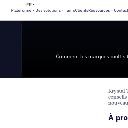
News & Press
>
Comment les marques multisites peuve
FR
Plateforme
Des solutions
Tarifs
Clients
Ressources
Contac
Comment les marques multisit
Krystal 
conseils
nouveau
À pro