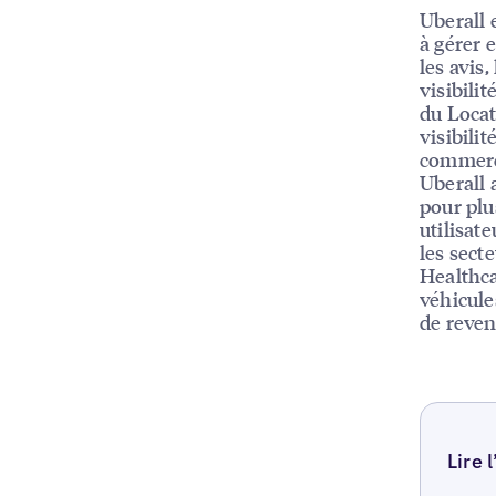
Uberall 
à gérer e
les avis,
visibili
du Locat
visibili
commerc
Uberall 
pour plu
utilisat
les sect
Healthca
véhicule
de reven
Lire 