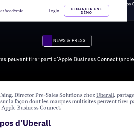
nt tirer parti d’Apple Business Connect (anciennement Apple Maps 
DEMANDER UNE
ter
Acadèmie
Login
DÉMO
News & Press
NEWS & PRESS
es peuvent tirer parti d’Apple Business Connect (anc
Taing, Director Pre-Sales Solutions chez
Uberall
, partag
 sur la façon dont les marques multisites peuvent tirer p
 Apple Business Connect.
pos d’Uberall