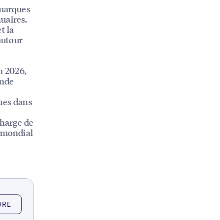
 marques
nuaires,
t la
autour
n 2026,
onde
ques dans
charge de
u mondial
ORE