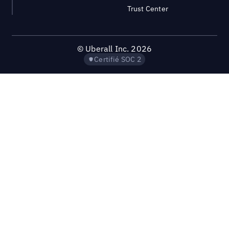
Trust Center
©
Uberall Inc.
2026
Certifié SOC 2