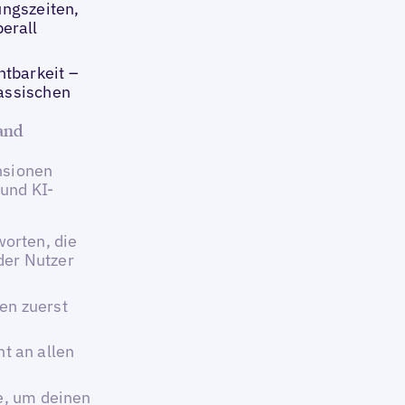
ungszeiten,
erall
tbarkeit –
lassischen
and
nsionen
und KI-
orten, die
der Nutzer
en zuerst
t an allen
ge, um deinen