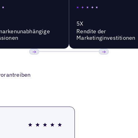
5X
markenunabhängige
Rendite der
ssionen
Marketinginvestitionen
Bisherige
Weiter
vorantreiben