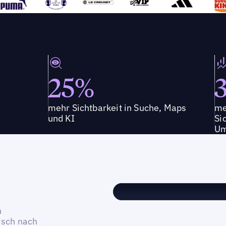
25%
mehr Sichtbarkeit in Suche, Maps
me
und KI
Si
Um
n
isch nach