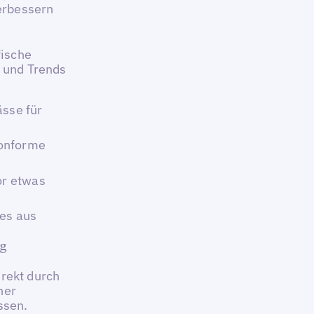
erbessern
fische
e und Trends
ässe für
konforme
or etwas
 es aus
ng
direkt durch
her
ssen.