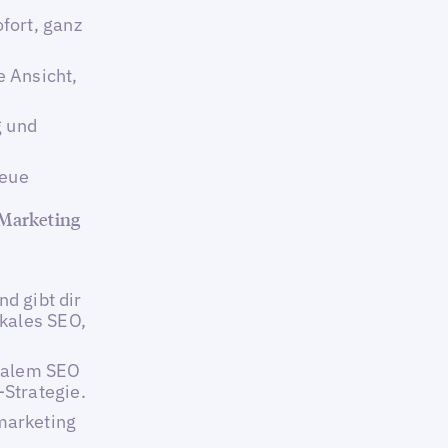
fort, ganz
e Ansicht,
g und
neue
 Marketing
nd gibt dir
okales SEO,
okalem SEO
Strategie.
marketing