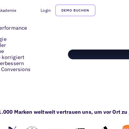
Akademie
Login
DEMO BUCHEN
Performance
gie
der
ne
korrigiert
verbessern
d Conversions
1.000 Marken weltweit vertrauen uns, um vor Ort z