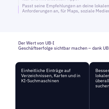
Passt seine Empfehlungen an deine lokale
Anforderungen an, für Maps, soziale Medien
Der Wert von UB-I
Geschäftserfolge sichtbar machen – dank UB
Einheitliche Einträge auf
Besser
Verzeichnissen, Karten und in
lokale
KI-Suchmaschinen
überal
suche