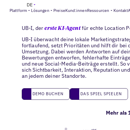
DE
Plattform
Lösungen
Preise
Kund:innen
Ressourcen
Kontakt
UB-I
UB-I, der
für echte Location 
erste KI-Agent
UB-I überwacht deine lokale Marketingstrate
fortlaufend, setzt Prioritäten und hilft dir bei 
Umsetzung. Dabei werden Antworten auf dei
Bewertungen entworfen, fehlerhafte Einträge 
und neue Social-Media-Beiträge erstellt. So 
sich Sichtbarkeit, Interaktion, Reputation un
an jedem deiner Standorte.
Das Spiel spielen
DEMO BUCHEN
DAS SPIEL SPIELEN
DEMO BUCHEN
Mehr als 