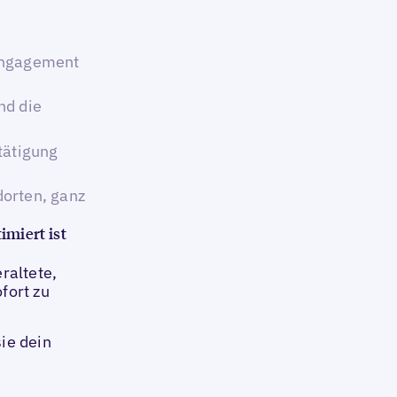
 Engagement
nd die
tätigung
orten, ganz
imiert ist
raltete,
fort zu
sie dein