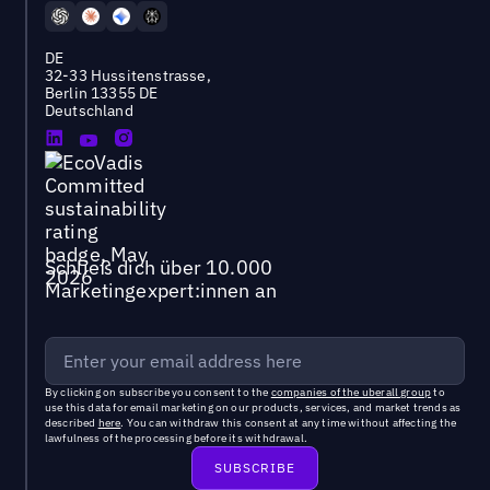
DE
32-33 Hussitenstrasse,
Berlin 13355 DE
Deutschland
Schließ dich über 10.000
Marketingexpert:innen an
By clicking on subscribe you consent to the
companies of the uberall group
to
use this data for email marketing on our products, services, and market trends as
described
here
. You can withdraw this consent at any time without affecting the
lawfulness of the processing before its withdrawal.