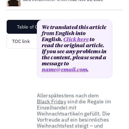
Table of Content
We translated this article
from English into
English.
Click here
to
TOC link
read the original article.
If you see any problems in
the content, please send a
message to
name@email.com
.
Allerspätestens nach dem
Black Friday
sind die Regale im
Einzelhandel mit
Weihnachtsartikeln gefüllt. Die
Vorfreude auf ein besinnliches
Weihnachtsfest steigt – und