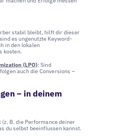
tbar machen und Erfolge messen
r stabil bleibt, hilft dir dieser
t sind es ungenutzte Keyword-
h in den lokalen
s kosten.
mization (LPO)
: Sind
 folgen auch die Conversions –
.
ngen – in deinem
t (z. B. die Performance deiner
s du selbst beeinflussen kannst.