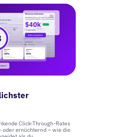
ichster
nkende Click-Through-Rates
– oder ernüchternd – wie die
neidet als du.