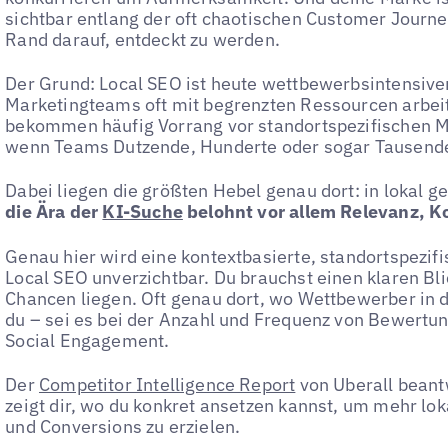
sichtbar entlang der oft chaotischen Customer Journe
Rand darauf, entdeckt zu werden.
Der Grund: Local SEO ist heute wettbewerbsintensive
Marketingteams oft mit begrenzten Ressourcen arbei
bekommen häufig Vorrang vor standortspezifischen 
wenn Teams Dutzende, Hunderte oder sogar Tausende
Dabei liegen die größten Hebel genau dort: in lokal 
die Ära der
KI-Suche
belohnt vor allem Relevanz, K
Genau hier wird eine kontextbasierte, standortspezi
Local SEO unverzichtbar. Du brauchst einen klaren Bli
Chancen liegen. Oft genau dort, wo Wettbewerber in 
du – sei es bei der Anzahl und Frequenz von Bewertu
Social Engagement.
Der
Competitor Intelligence Report
von Uberall beant
zeigt dir, wo du konkret ansetzen kannst, um mehr lo
und Conversions zu erzielen.