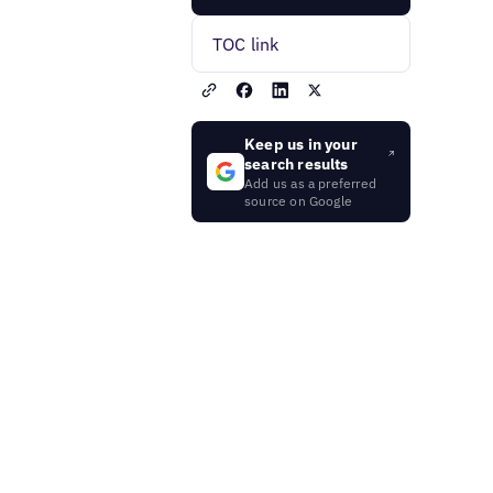
TOC link
Keep us in your
search results
Add us as a preferred
source on Google