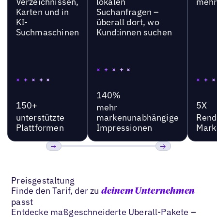
Verzeichnissen,
lokalen
mehr
Karten und in
Suchanfragen –
KI-
überall dort, wo
Suchmaschinen
Kund:innen suchen
140%
150+
5X
mehr
unterstützte
markenunabhängige
Rend
Plattformen
Impressionen
Mark
Bisherige
Weiter
Preisgestaltung
Finde den Tarif, der zu
deinem Unternehmen
passt
Entdecke maßgeschneiderte Uberall-Pakete –