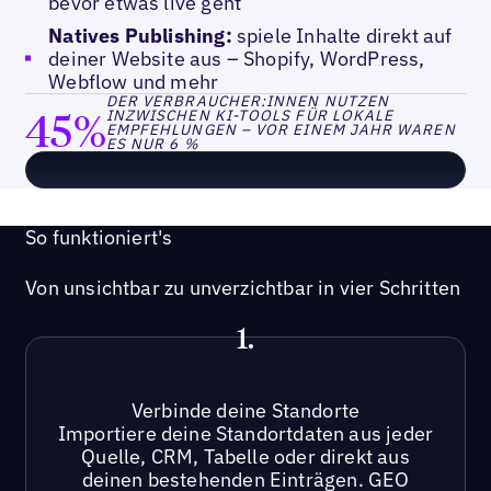
bevor etwas live geht
Natives Publishing:
spiele Inhalte direkt auf
deiner Website aus – Shopify, WordPress,
Webflow und mehr
DER VERBRAUCHER:INNEN NUTZEN
45%
INZWISCHEN KI-TOOLS FÜR LOKALE
EMPFEHLUNGEN – VOR EINEM JAHR WAREN
ES NUR 6 %
So funktioniert's
Von unsichtbar zu unverzichtbar in vier Schritten
1.
Verbinde deine Standorte
Importiere deine Standortdaten aus jeder
Quelle, CRM, Tabelle oder direkt aus
deinen bestehenden Einträgen. GEO