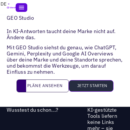
DE
GEO Studio
In KI-Antworten taucht deine Marke nicht auf.
Ändere das.
Mit GEO Studio siehst du genau, wie ChatGPT,
Gemini, Perplexity und Google AI Overviews
über deine Marke und deine Standorte sprechen,
und bekommst die Werkzeuge, um darauf
Einfluss zu nehmen.
Pläne ansehen
PLÄNE ANSEHEN
JETZT STARTEN
Wusstest du schon...?
KI-gestützte
Tools liefern
keine Links
mehr – sie