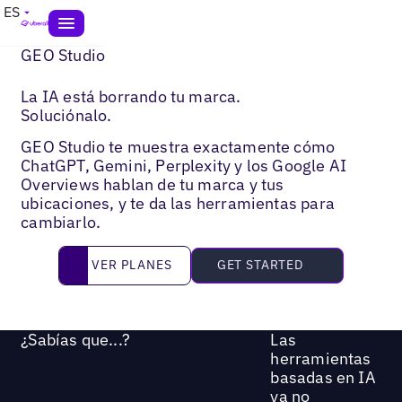
ES
GEO Studio
La IA está borrando tu marca.
Soluciónalo.
GEO Studio te muestra exactamente cómo
ChatGPT, Gemini, Perplexity y los Google AI
Overviews hablan de tu marca y tus
ubicaciones, y te da las herramientas para
cambiarlo.
Ver planes
VER PLANES
GET STARTED
¿Sabías que...?
Las
herramientas
basadas en IA
ya no