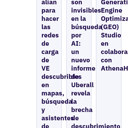
alían
son
Generat
para
invisibles
Engine
hacer
en la
Optimiza
las
búsqueda
(GEO)
redes
por
Studio
de
AI:
en
carga
un
colabora
de
nuevo
con
VE
informe
Athena
descubribles
de
en
Uberall
mapas,
revela
búsqueda
la
y
brecha
asistentes
de
de
descubrimiento