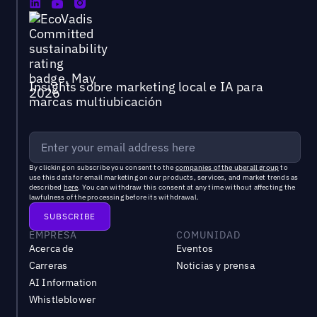
Insights sobre marketing local e IA para
marcas multiubicación
By clicking on subscribe you consent to the
companies of the uberall group
to
use this data for email marketing on our products, services, and market trends as
described
here
. You can withdraw this consent at any time without affecting the
lawfulness of the processing before its withdrawal.
EMPRESA
COMUNIDAD
Acerca de
Eventos
Carreras
Noticias y prensa
AI Information
Whistleblower