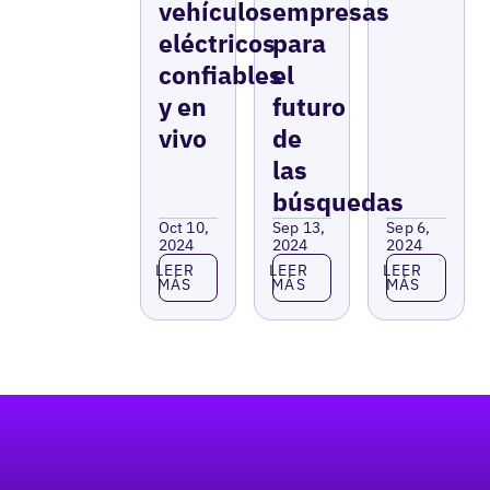
vehículos
empresas
eléctricos
para
confiables
el
y en
futuro
vivo
de
las
búsquedas
Oct 10,
Sep 13,
Sep 6,
2024
2024
2024
Leer más
Leer más
Leer más
LEER
LEER
LEER
MÁS
MÁS
MÁS
Pie de página