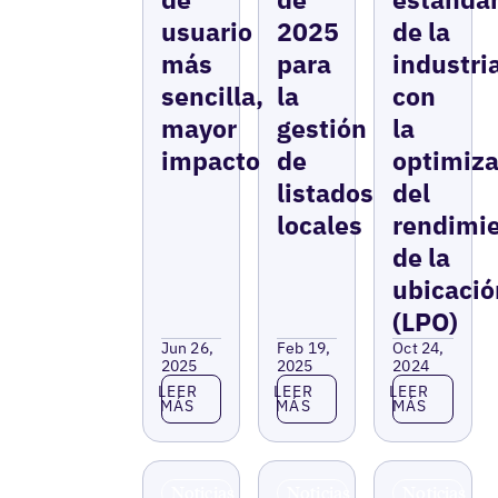
usuario
2025
de la
más
para
industri
sencilla,
la
con
mayor
gestión
la
impacto
de
optimiza
listados
del
locales
rendimi
de la
ubicació
(LPO)
Jun 26,
Feb 19,
Oct 24,
2025
2025
2024
Leer más
Leer más
Leer más
LEER
LEER
LEER
MÁS
MÁS
MÁS
Noticias
Noticias
Noticias