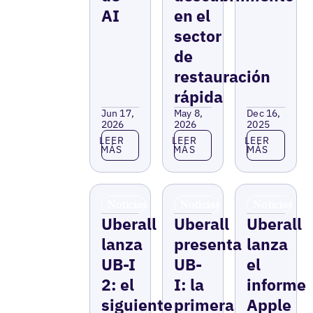
AI
en el
sector
de
restauración
rápida
Jun 17,
May 8,
Dec 16,
2026
2026
2025
Leer más
Leer más
Leer más
LEER
LEER
LEER
MÁS
MÁS
MÁS
Noticias
Noticias
Noticias
Uberall
Uberall
Uberall
lanza
presenta
lanza
UB-I
UB-
el
2: el
I: la
informe
siguiente
primera
Apple