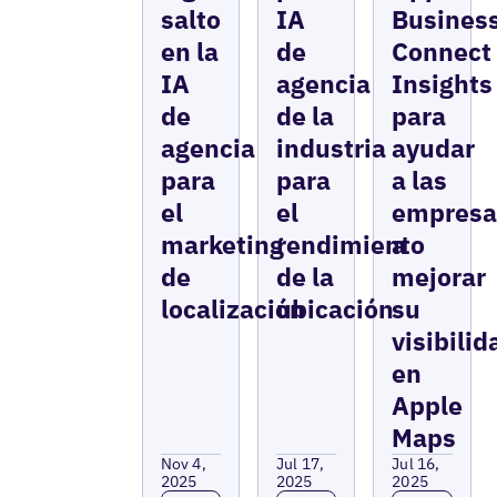
salto
IA
Busines
en la
de
Connect
IA
agencia
Insights
de
de la
para
agencia
industria
ayudar
para
para
a las
el
el
empresa
marketing
rendimiento
a
de
de la
mejorar
localización
ubicación
su
visibilid
en
Apple
Maps
Nov 4,
Jul 17,
Jul 16,
2025
2025
2025