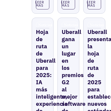
Leer más
Leer más
Leer más
LEER
LEER
LEER
MÁS
MÁS
MÁS
Noticias
Noticias
Noticias
Hoja
Uberall
Uberall
de
gana
present
ruta
un
la
de
lugar
hoja
Uberall
en
de
para
los
ruta
2025:
premios
de
IA
G2
2025
más
al
para
inteligente,
mejor
establec
experiencia
software
nuevos
de
de
estánda