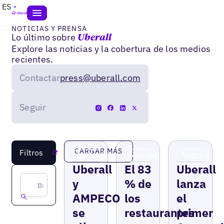
ES
NOTICIAS Y PRENSA
Lo último sobre
Uberall
Explore las noticias y la cobertura de los medios
recientes.
Contactar
press@uberall.com
Seguir
CARGAR MÁS
Filtros
Reiniciar
Noticias
Noticias
Noticias
Uberall
El 83
Uberall
y
% de
lanza
AMPECO
los
el
se
restaurantes
primer