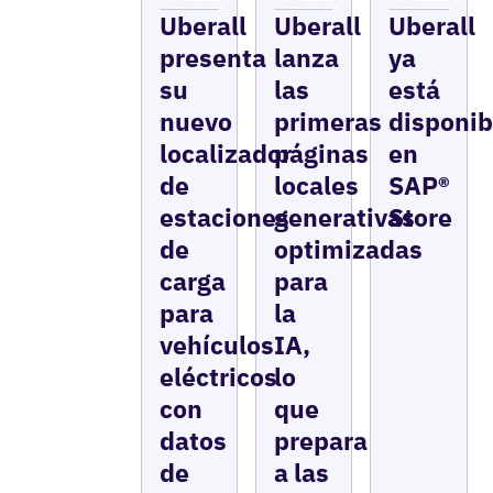
Uberall
Uberall
Uberall
presenta
lanza
ya
su
las
está
nuevo
primeras
disponib
localizador
páginas
en
de
locales
SAP®
estaciones
generativas
Store
de
optimizadas
carga
para
para
la
vehículos
IA,
eléctricos
lo
con
que
datos
prepara
de
a las