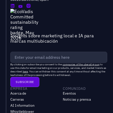
Insights sobre marketing local e IA para
marcas multiubicación
By clicking on subscribe you consent to the
companies of the uberall group
to
use this data for email marketing on our products, services, and market trends as
described
here
. You can withdraw this consent at any time without affecting the
lawfulness of the processing before its withdrawal.
EMPRESA
COMUNIDAD
Acerca de
Eventos
Carreras
Noticias y prensa
AI Information
Whistleblower