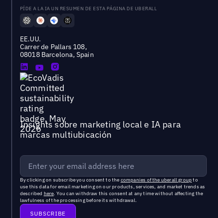
PÍDE A LA IA UN RESUMEN DE ESTA PÁGINA DE UBERALL
EE.UU.
Carrer de Pallars 108,
08018 Barcelona, Spain
Insights sobre marketing local e IA para
marcas multiubicación
By clicking on subscribe you consent to the
companies of the uberall group
to
use this data for email marketing on our products, services, and market trends as
described
here
. You can withdraw this consent at any time without affecting the
lawfulness of the processing before its withdrawal.