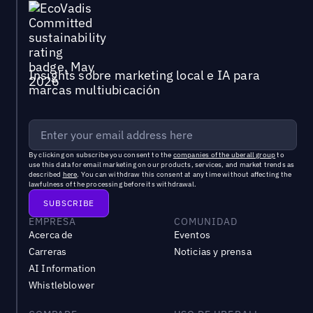
Insights sobre marketing local e IA para
marcas multiubicación
By clicking on subscribe you consent to the
companies of the uberall group
to
use this data for email marketing on our products, services, and market trends as
described
here
. You can withdraw this consent at any time without affecting the
lawfulness of the processing before its withdrawal.
EMPRESA
COMUNIDAD
Acerca de
Eventos
Carreras
Noticias y prensa
AI Information
Whistleblower