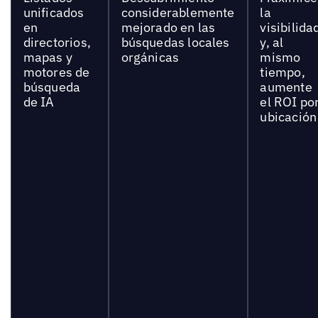
unificados
considerablemente
la
en
mejorado en las
visibilida
directorios,
búsquedas locales
y, al
mapas y
orgánicas
mismo
motores de
tiempo,
búsqueda
aumente
de IA
el ROI po
ubicación