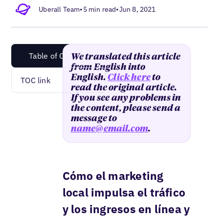
Uberall Team
•
5 min read
•
Jun 8, 2021
Table of Content
We translated this article
from English into
English.
Click here
to
TOC link
read the original article.
If you see any problems in
the content, please send a
message to
name@email.com
.
Cómo el marketing
local impulsa el tráfico
y los ingresos en línea y