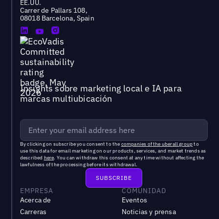
EE.UU.
Carrer de Pallars 108,
08018 Barcelona, Spain
Insights sobre marketing local e IA para
marcas multiubicación
By clicking on subscribe you consent to the
companies of the uberall group
to
use this data for email marketing on our products, services, and market trends as
described
here
. You can withdraw this consent at any time without affecting the
lawfulness of the processing before its withdrawal.
EMPRESA
COMUNIDAD
Acerca de
Eventos
Carreras
Noticias y prensa