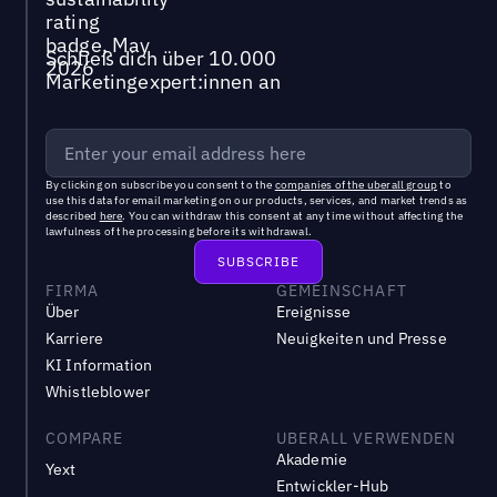
Schließ dich über 10.000
Marketingexpert:innen an
By clicking on subscribe you consent to the
companies of the uberall group
to
use this data for email marketing on our products, services, and market trends as
described
here
. You can withdraw this consent at any time without affecting the
lawfulness of the processing before its withdrawal.
FIRMA
GEMEINSCHAFT
Über
Ereignisse
Karriere
Neuigkeiten und Presse
KI Information
Whistleblower
COMPARE
UBERALL VERWENDEN
Akademie
Yext
Entwickler-Hub