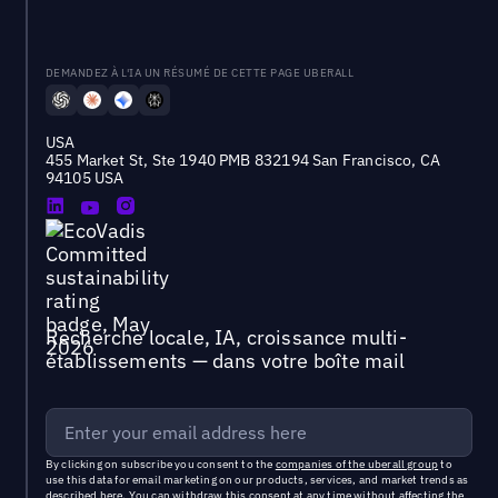
DEMANDEZ À L'IA UN RÉSUMÉ DE CETTE PAGE UBERALL
USA
455 Market St, Ste 1940 PMB 832194 San Francisco, CA
94105 USA
Recherche locale, IA, croissance multi-
établissements — dans votre boîte mail
By clicking on subscribe you consent to the
companies of the uberall group
to
use this data for email marketing on our products, services, and market trends as
described
here
. You can withdraw this consent at any time without affecting the