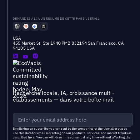
DEMANDEZ À L'IA UN RÉSUMÉ DE CETTE PAGE UBERALL
USA
455 Market St, Ste 1940 PMB 832194 San Francisco, CA
94105 USA
Recherche locale, IA, croissance multi-
établissements — dans votre boîte mail
By clicking on subscribe you consent to the
companies of the uberall group
to
use this data for email marketing on our products, services, and market trends as
described
here
. You can withdraw this consent at any time without affecting the