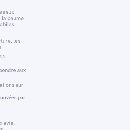
éseaux
s la paume
obiles
ture, les
s
les
épondre aux
ations sur
rouvées par
x avis,
ez