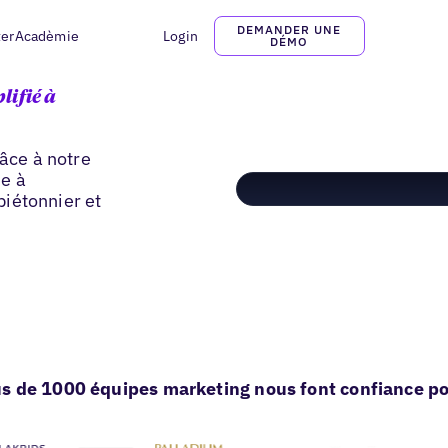
DEMANDER UNE
ter
Acadèmie
Login
DÉMO
lifié à
râce à notre
de à
 piétonnier et
s de 1000 équipes marketing nous font confiance pou