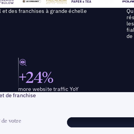
 et des franchises à grande échelle
Qu'
ré
les
fia
de 
+24%
more website traffic YoY
 et de franchise
de votre
t