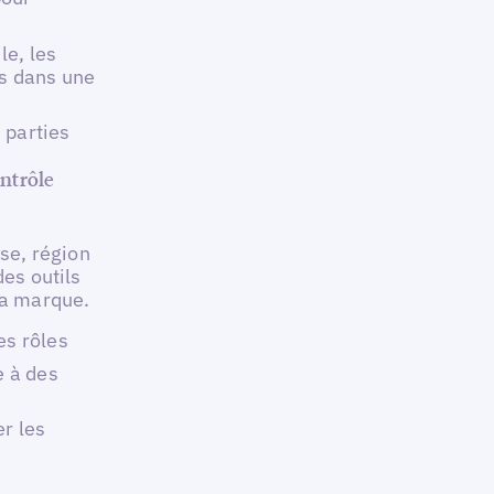
le, les
es dans une
 parties
ontrôle
ise, région
des outils
la marque.
es rôles
e à des
r les