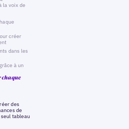
à la voix de
chaque
pour créer
ent
nts dans les
 grâce à un
r chaque
réer des
rmances de
 seul tableau