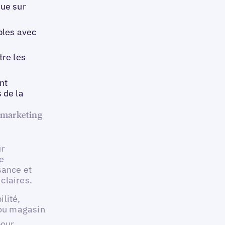
ue sur
bles avec
re les
nt
 de la
 marketing
ur
e
sance et
claires.
ilité,
 ou magasin
pour