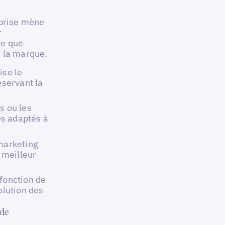
eprise mène
r
ce que
à la marque.
ise le
éservant la
s ou les
s adaptés à
 marketing
e meilleur
fonction de
olution des
 de