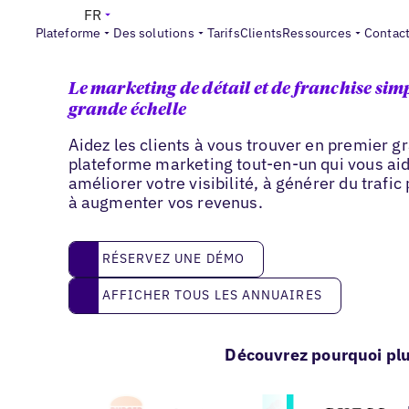
FR
Plateforme
Des solutions
Tarifs
Clients
Ressources
Contac
Vente au détail & franchise
Le marketing de détail et de franchise simp
grande échelle
Aidez les clients à vous trouver en premier g
plateforme marketing tout-en-un qui vous ai
améliorer votre visibilité, à générer du trafic
à augmenter vos revenus.
réservez une démo
RÉSERVEZ UNE DÉMO
Afficher tous les annuaires
AFFICHER TOUS LES ANNUAIRES
Découvrez pourquoi plu