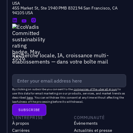
USA
455 Market St, Ste 1940 PMB 832194 San Francisco, CA
94105 USA
Recherche locale, IA, croissance multi-
établissements — dans votre boîte mail
By clicking on subscribe you consent to the
companies of the uberall group
to
use this data for email marketing on our products, services, and market trends as
described
here
. You can withdraw this consent at any time without affecting the
lawfulness of the processing before its withdrawal.
L'ENTREPRISE
COMMUNAUTÉ
À propos
Évènements
Carrières
Actualités et presse