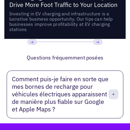
Drive More Foot Traffic to Your Location
Investing in EV charging and infrastructure is a
lucrative business opportunity. Our tips can help
businesses improve profitability at EV charging
stations
Précédent
Suivant
Questions fréquemment posées
Comment puis-je faire en sorte que
mes bornes de recharge pour
véhicules électriques apparaissent
de manière plus fiable sur Google
et Apple Maps ?
Pied de page