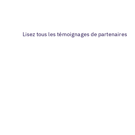
Lisez tous les témoignages de partenaires
Services & B2B
V Digital réalise sa croissance en