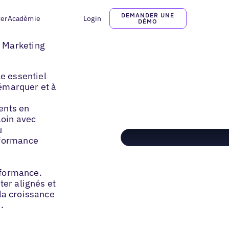
DEMANDER UNE
ter
Acadèmie
Login
DÉMO
e Marketing
le essentiel
démarquer et à
ients en
loin avec
u
rformance
erformance.
ter alignés et
, la croissance
.