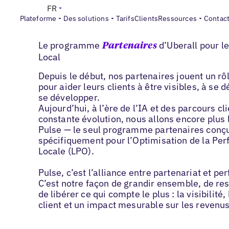
FR
Plateforme
Des solutions
Tarifs
Clients
Ressources
Contac
BIENVENUE DANS PULSE
Le programme
d’Uberall pour l
Partenaires
Local
Depuis le début, nos partenaires jouent un rô
pour aider leurs clients à être visibles, à se 
se développer.
Aujourd’hui, à l’ère de l’IA et des parcours cl
constante évolution, nous allons encore plus 
Pulse — le seul programme partenaires conç
spécifiquement pour l’Optimisation de la Pe
Locale (LPO).
Pulse, c’est l’alliance entre partenariat et p
C’est notre façon de grandir ensemble, de res
de libérer ce qui compte le plus : la visibilité
client et un impact mesurable sur les revenus