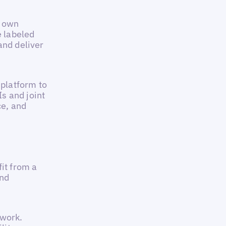
r own
e labeled
and deliver
 platform to
s and joint
ce, and
fit from a
und
twork.