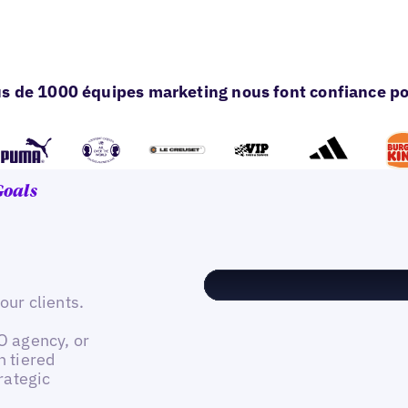
s de 1000 équipes marketing nous font confiance pou
Goals
our clients.
EO agency, or
h tiered
trategic