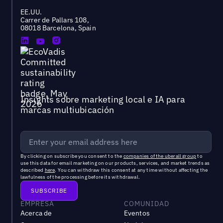
EE.UU.
Carrer de Pallars 108,
08018 Barcelona, Spain
Insights sobre marketing local e IA para
marcas multiubicación
By clicking on subscribe you consent to the
companies of the uberall group
to
use this data for email marketing on our products, services, and market trends as
described
here
. You can withdraw this consent at any time without affecting the
lawfulness of the processing before its withdrawal.
EMPRESA
COMUNIDAD
Acerca de
Eventos