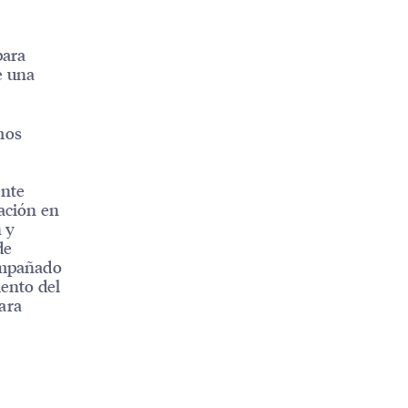
para
e una
mos
ente
pación en
n y
de
compañado
ento del
para