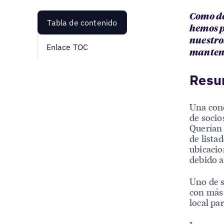
Como de
Tabla de contenido
hemos p
nuestro
Enlace TOC
mantene
Resu
Una cono
de socio
Querían 
de lista
ubicacio
debido a
Uno de s
con más 
local pa