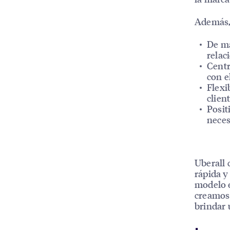
Además, 
De ma
relac
Centr
con e
Flexi
clien
Posit
neces
Uberall 
rápida y
modelo e
creamos 
brindar 