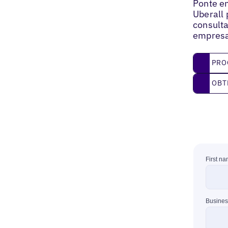
Ponte en
Uberall 
consulta
empresa
Program
PRO
Obtenga
OBT