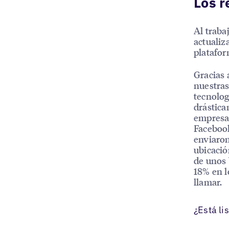
Los r
Al traba
actualiz
platafor
Gracias 
nuestras
tecnolog
drástica
empresar
Facebook
enviaron
ubicació
de unos
18% en lo
llamar.
¿Está li