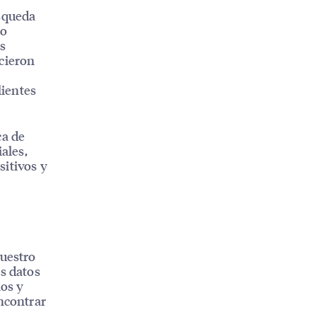
úsqueda
no
es
ecieron
lientes
ca de
ales,
sitivos y
nuestro
os datos
ios y
encontrar