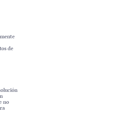
tamente
tos de
solución
un
e no
ara