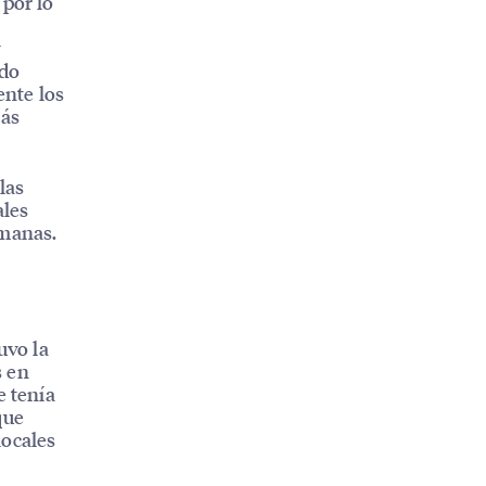
 por lo
y
udo
nte los
más
las
ales
emanas.
uvo la
s en
e tenía
que
locales