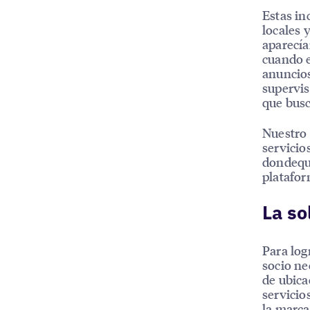
Estas in
locales 
aparecía
cuando e
anuncios
supervis
que bus
Nuestro 
servicio
dondequi
platafor
La so
Para log
socio ne
de ubica
servicio
la marca