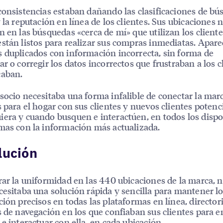
consistencias estaban dañando las clasificaciones de b
y la reputación en línea de los clientes. Sus ubicaciones 
n en las búsquedas «cerca de mí» que utilizan los client
stán listos para realizar sus compras inmediatas. Apar
 duplicados con información incorrecta, sin forma de
ar o corregir los datos incorrectos que frustraban a los c
caban.
socio necesitaba una forma infalible de conectar la mar
s para el hogar con sus clientes y nuevos clientes potenci
era y cuando busquen e interactúen, en todos los dispo
mas con la información más actualizada.
lución
rar la uniformidad en las 440 ubicaciones de la marca, 
cesitaba una solución rápida y sencilla para mantener l
ción precisos en todas las plataformas en línea, director
s de navegación en los que confiaban sus clientes para 
 e interactuar con ella, en cada ubicación.