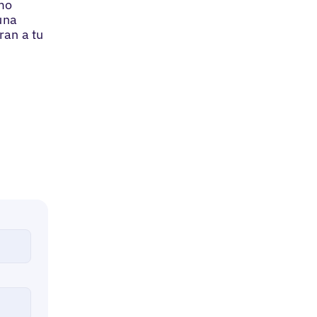
ómo
una
ran a tu