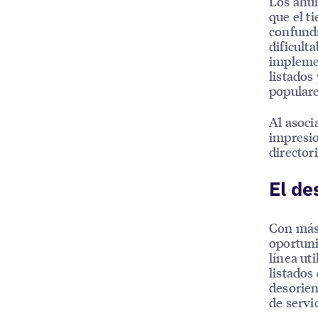
Los anun
que el t
confundí
dificult
implemen
listados
popular
Al asoci
impresio
director
El de
Con más 
oportuni
línea ut
listados
desorien
de servi