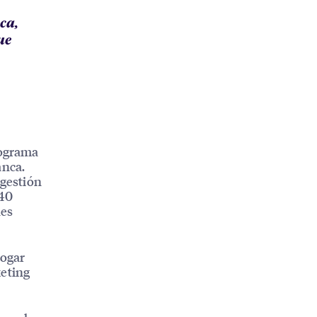
ca,
ue
rograma
anca.
 gestión
240
nes
hogar
keting