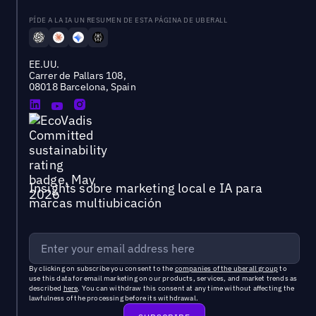
PÍDE A LA IA UN RESUMEN DE ESTA PÁGINA DE UBERALL
EE.UU.
Carrer de Pallars 108,
08018 Barcelona, Spain
Insights sobre marketing local e IA para
marcas multiubicación
By clicking on subscribe you consent to the
companies of the uberall group
to
use this data for email marketing on our products, services, and market trends as
described
here
. You can withdraw this consent at any time without affecting the
lawfulness of the processing before its withdrawal.