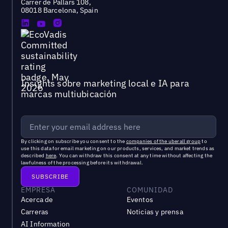
Carrer de Pallars 108,
08018 Barcelona, Spain
Insights sobre marketing local e IA para
marcas multiubicación
By clicking on subscribe you consent to the
companies of the uberall group
to
use this data for email marketing on our products, services, and market trends as
described
here
. You can withdraw this consent at any time without affecting the
lawfulness of the processing before its withdrawal.
EMPRESA
COMUNIDAD
Acerca de
Eventos
Carreras
Noticias y prensa
AI Information