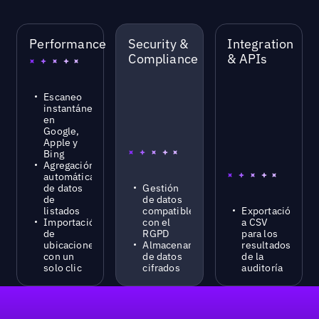
Performance
Security &
Integration
Compliance
& APIs
Escaneo
instantáneo
en
Google,
Apple y
Bing
Agregación
automática
de datos
Gestión
de
de datos
listados
compatible
Exportación
Importación
con el
a CSV
de
RGPD
para los
ubicaciones
Almacenamiento
resultados
con un
de datos
de la
solo clic
cifrados
auditoría
Pie de página