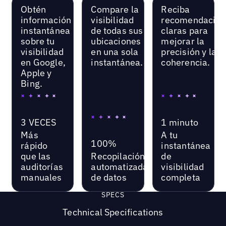
Obtén
Compare la
Reciba
información
visibilidad
recomendacion
instantánea
de todas sus
claras para
sobre tu
ubicaciones
mejorar la
visibilidad
en una sola
precisión y la
en Google,
instantánea.
coherencia.
Apple y
Bing.
3 VECES
1 minuto
Más
A tu
100%
rápido
instantánea
que las
Recopilación
de
auditorías
automatizada
visibilidad
manuales
de datos
completa
SPECS
Technical Specifications