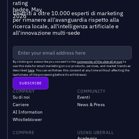
Unisciti a oltre 10.000 esperti di marketing
per rimanere all'avanguardia rispetto alla
ricerca locale, all'intelligenza artificiale e
all'innovazione multi-sede
By clicking on subscribe you consent to the
companies of the uberall group
to
use this data for email marketing on our products, services, and market trends as
described
here
. You can withdraw this consent at any time without affecting the
lawfulness of the processing before its withdrawal.
COMPANY
COMMUNITY
Su di noi
Eventi
Carriere
News & Press
AI Information
Whistleblower
COMPARE
USING UBERALL
Academia