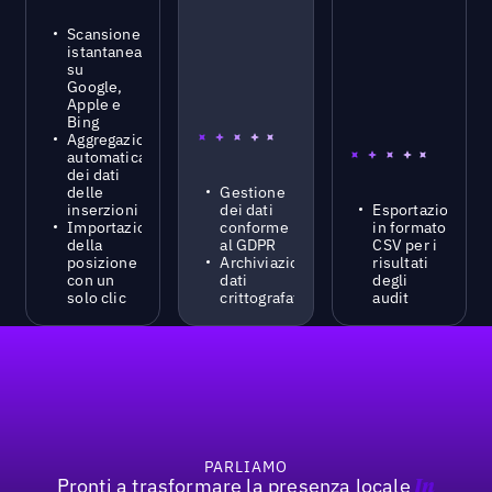
Scansione
istantanea
su
Google,
Apple e
Bing
Aggregazione
automatica
dei dati
delle
Gestione
inserzioni
dei dati
Esportazione
Importazione
conforme
in formato
della
al GDPR
CSV per i
posizione
Archiviazione
risultati
con un
dati
degli
solo clic
crittografata
audit
Footer
PARLIAMO
Pronti a trasformare la presenza locale
In