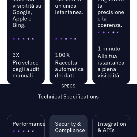
visibilità su
un'unica
la
Google,
istantanea.
precisione
Apple e
e la
Bing.
coerenza.
1 minuto
3X
100%
Alla tua
Più veloce
Raccolta
istantanea
degli audit
automatica
a piena
manuali
dei dati
visibilità
SPECS
Technical Specifications
Performance
Security &
Integration
Compliance
& APIs