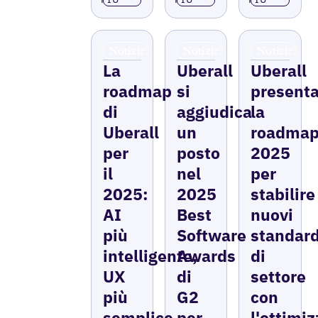
Notizie
Notizie
Notizie
La
Uberall
Uberall
roadmap
si
present
di
aggiudica
la
Uberall
un
roadma
per
posto
2025
il
nel
per
2025:
2025
stabilire
AI
Best
nuovi
più
Software
standar
intelligente,
Awards
di
UX
di
settore
più
G2
con
semplice,
per
l'ottimi