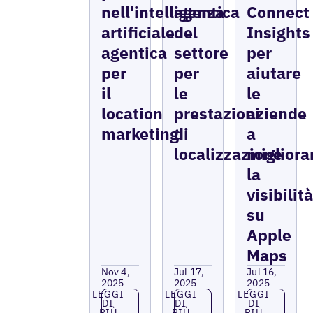
nell'intelligenza
agentica
Connect
artificiale
del
Insights
agentica
settore
per
per
per
aiutare
il
le
le
location
prestazioni
aziende
marketing
di
a
localizzazione
migliora
la
visibilit
su
Apple
Maps
Nov 4,
Jul 17,
Jul 16,
2025
2025
2025
Leggi di più
Leggi di più
Leggi di più
LEGGI
LEGGI
LEGGI
DI
DI
DI
PIÙ
PIÙ
PIÙ