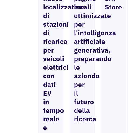
localizzatore
locali
Store
di
ottimizzate
stazioni
per
di
l'intelligenza
ricarica
artificiale
per
generativa,
veicoli
preparando
elettrici
le
con
aziende
dati
per
EV
il
in
futuro
tempo
della
reale
ricerca
e