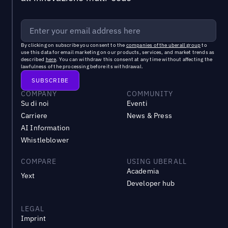
By clicking on subscribe you consent to the
companies of the uberall group
to
use this data for email marketing on our products, services, and market trends as
described
here
. You can withdraw this consent at any time without affecting the
lawfulness of the processing before its withdrawal.
COMPANY
COMMUNITY
Su di noi
Eventi
Carriere
News & Press
AI Information
Whistleblower
COMPARE
USING UBERALL
Academia
Yext
Developer hub
LEGAL
Imprint