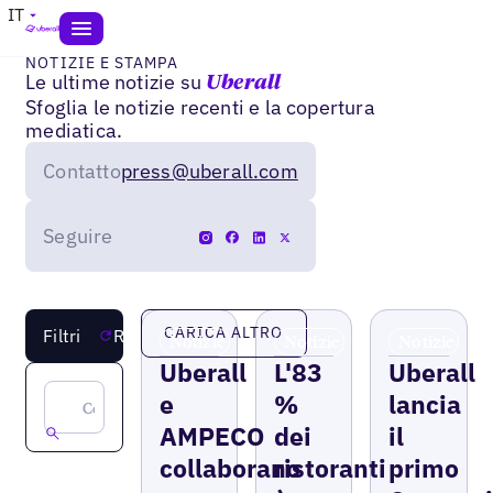
IT
NOTIZIE E STAMPA
Le ultime notizie su
Uberall
Sfoglia le notizie recenti e la copertura
mediatica.
Contatto
press@uberall.com
Seguire
CARICA ALTRO
Filtri
Reimposta
Notizie
Notizie
Notizie
Uberall
L'83
Uberall
e
%
lancia
AMPECO
dei
il
collaborano
ristoranti
primo