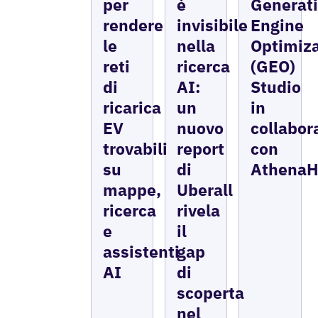
per
è
Generat
rendere
invisibile
Engine
le
nella
Optimiza
reti
ricerca
(GEO)
di
AI:
Studio
ricarica
un
in
EV
nuovo
collabor
trovabili
report
con
su
di
Athena
mappe,
Uberall
ricerca
rivela
e
il
assistenti
gap
AI
di
scoperta
nel