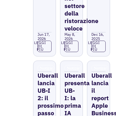
settore
della
ristorazione
veloce
Jun 17,
May 8,
Dec 16,
2026
2026
2025
Leggi di più
Leggi di più
Leggi di più
LEGGI
LEGGI
LEGGI
DI
DI
DI
PIÙ
PIÙ
PIÙ
Notizie
Notizie
Notizie
Uberall
Uberall
Uberall
lancia
presenta
lancia
UB-I
UB-
il
2: il
I: la
report
prossimo
prima
Apple
passo
IA
Busines