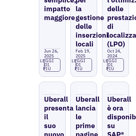
impatto
la
delle
maggiore
gestione
prestazi
delle
di
inserzioni
localizz
locali
(LPO)
Jun 26,
Feb 19,
Oct 24,
2025
2025
2024
Leggi di più
Leggi di più
Leggi di più
LEGGI
LEGGI
LEGGI
DI
DI
DI
PIÙ
PIÙ
PIÙ
Notizie
Notizie
Notizie
Uberall
Uberall
Uberall
presenta
lancia
è ora
il
le
disponib
suo
prime
su
nuovo
pagine
SAP®