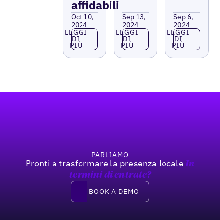
affidabili
Oct 10,
Sep 13,
Sep 6,
2024
2024
2024
Leggi di più
Leggi di più
Leggi di più
LEGGI
LEGGI
LEGGI
DI
DI
DI
PIÙ
PIÙ
PIÙ
Footer
PARLIAMO
Pronti a trasformare la presenza locale
In
termini di entrate?
Book a demo
BOOK A DEMO