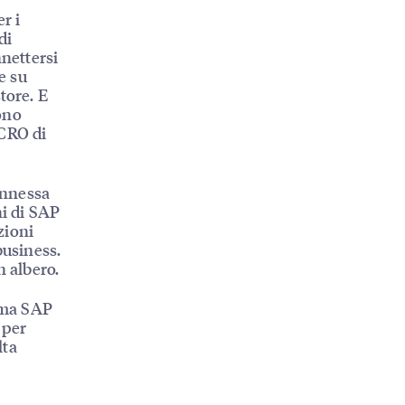
r i
di
nnettersi
e su
tore. E
ono
 CRO di
onnessa
ni di SAP
zioni
business.
n albero.
mma SAP
 per
lta