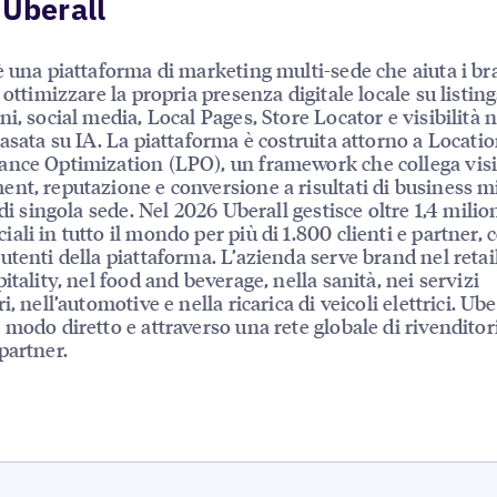
 Uberall
è una piattaforma di marketing multi-sede che aiuta i br
 ottimizzare la propria presenza digitale locale su listing
ni, social media, Local Pages, Store Locator e visibilità n
basata su IA. La piattaforma è costruita attorno a Locati
nce Optimization (LPO), un framework che collega visib
nt, reputazione e conversione a risultati di business mi
 di singola sede. Nel 2026 Uberall gestisce oltre 1,4 milion
ali in tutto il mondo per più di 1.800 clienti e partner, 
utenti della piattaforma. L’azienda serve brand nel retail
itality, nel food and beverage, nella sanità, nei servizi
i, nell’automotive e nella ricarica di veicoli elettrici. Ube
 modo diretto e attraverso una rete globale di rivenditor
partner.