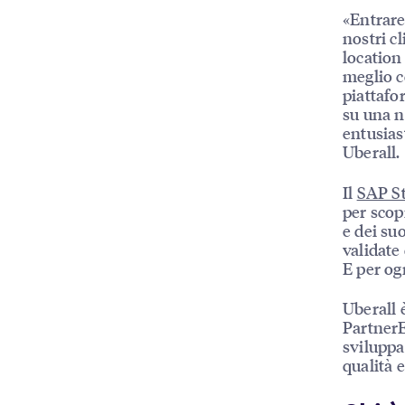
«Entrare
nostri c
location
meglio c
piattafo
su una n
entusias
Uberall.
Il
SAP S
per scop
e dei suo
validate
E per og
Uberall
PartnerE
sviluppa
qualità 