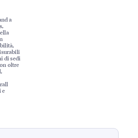
and a
s,
ella
on
ilità,
surabili
i di sedi
con oltre
,
rall
i e