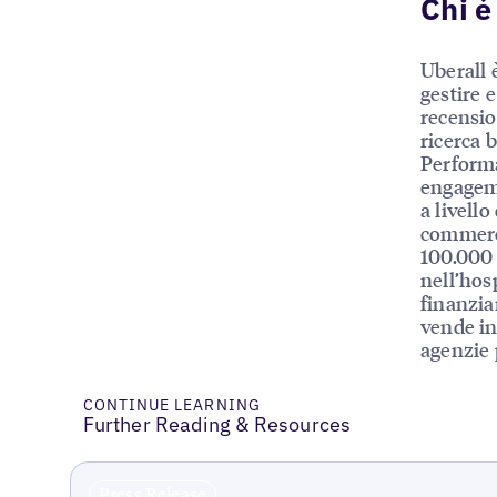
Chi è
Uberall 
gestire e
recensio
ricerca 
Performa
engageme
a livello
commerci
100.000 
nell’hosp
finanziar
vende in
agenzie 
CONTINUE LEARNING
Further Reading & Resources
Press Release