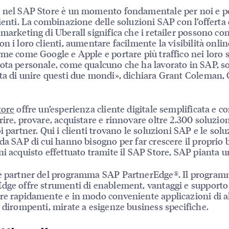
 nel SAP Store è un momento fondamentale per noi e pe
lienti. La combinazione delle soluzioni SAP con l’offerta 
 marketing di Uberall significa che i retailer possono co
on i loro clienti, aumentare facilmente la visibilità onlin
rme come Google e Apple e portare più traffico nei loro s
ota personale, come qualcuno che ha lavorato in SAP, s
ta di unire questi due mondi», dichiara Grant Coleman,
tore
offre un’esperienza cliente digitale semplificata e c
rire, provare, acquistare e rinnovare oltre 2.300 soluzio
i partner. Qui i clienti trovano le soluzioni SAP e le solu
 da SAP di cui hanno bisogno per far crescere il proprio 
ni acquisto effettuato tramite il SAP Store, SAP pianta u
 è partner del programma SAP PartnerEdge®. Il progra
dge offre strumenti di enablement, vantaggi e supporto
re rapidamente e in modo conveniente applicazioni di a
e dirompenti, mirate a esigenze business specifiche.