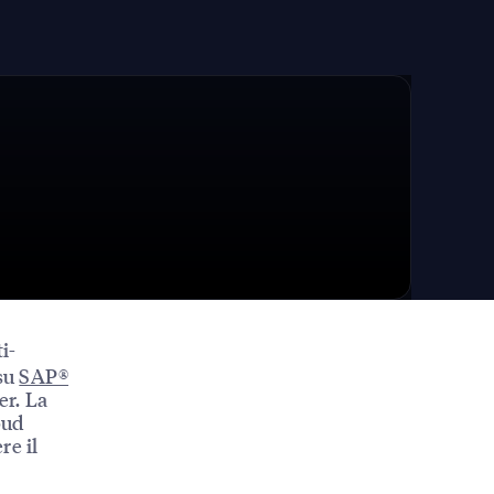
i-
 su
SAP®
er. La
oud
re il