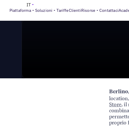
News & Press
>
Uberall è ora disponibile su SAP® Stor
IT
Piattaforma
Soluzioni
Tariffe
Clienti
Risorse
Contattaci
Acad
Berlino
location
Store
, i
combina
permette 
proprio 