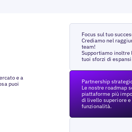
Focus sul tuo succe
Crediamo nel raggiun
team!
Supportiamo inoltre l
tuoi sforzi di espans
ercato e a
Partnership strategi
cosa puoi
Le nostre roadmap so
piattaforme più impor
di livello superiore 
funzionalità.