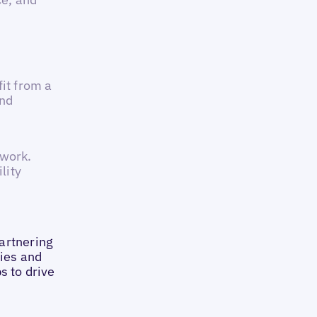
fit from a
und
twork.
lity
artnering
ties and
s to drive