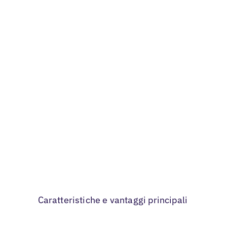
Services & B2B
Come Act Local ha fatto crescere
il suo business del 900%
Caratteristiche e vantaggi principali