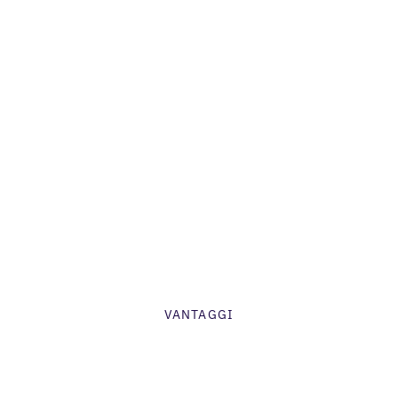
Retail
Come Gudrun Sjödén raggiunge 3
volte più clienti
VANTAGGI