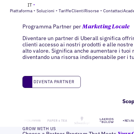
IT
Piattaforma
Soluzioni
Tariffe
Clienti
Risorse
Contattaci
Acad
PARTNER
Programma Partner per
Marketing Locale
Diventare un partner di Uberall significa offrir
clienti accesso ai nostri prodotti e alle nostre
alto valore. Significa anche aumentare i tuoi 
diventando una risorsa indispensabile per i tuo
DIVENTA PARTNER
DIVENTA PARTNER
Scop
GROW WITH US
Choose a Partner Program That Meets