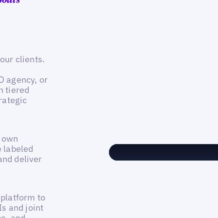
Goals
our clients.
EO agency, or
h tiered
trategic
r own
e labeled
and deliver
 platform to
s and joint
ce, and