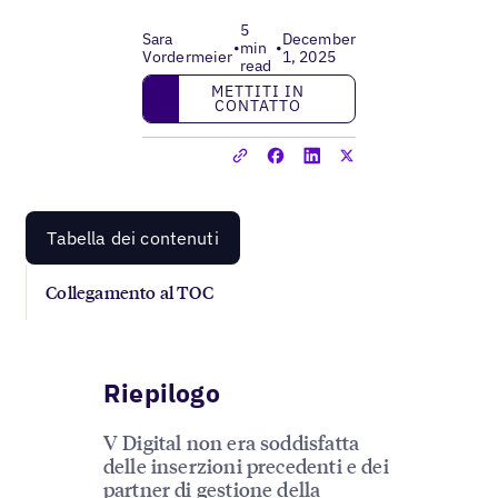
5
Sara
December
•
min
•
Vordermeier
1, 2025
read
Mettiti in contatto
METTITI IN
CONTATTO
Tabella dei contenuti
Collegamento al TOC
Riepilogo
V Digital non era soddisfatta
delle inserzioni precedenti e dei
partner di gestione della