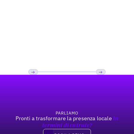
Restaurant
Come Kale Me Crazy ha aumentato la
visibilità nella ricerca «Near Me»
Footer
Precedente
Prossimo
PARLIAMO
Pronti a trasformare la presenza locale
In
termini di entrate?
Book a demo