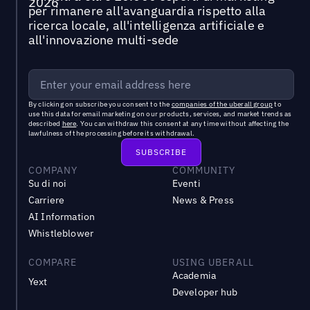
per rimanere all'avanguardia rispetto alla
ricerca locale, all'intelligenza artificiale e
all'innovazione multi-sede
By clicking on subscribe you consent to the
companies of the uberall group
to
use this data for email marketing on our products, services, and market trends as
described
here
. You can withdraw this consent at any time without affecting the
lawfulness of the processing before its withdrawal.
COMPANY
COMMUNITY
Su di noi
Eventi
Carriere
News & Press
AI Information
Whistleblower
COMPARE
USING UBERALL
Academia
Yext
Developer hub