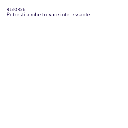
RISORSE
Potresti anche trovare interessante
Services & B2B
In che modo il nostro partner con
etichetta bianca ha aumentato le entrate
dei clienti