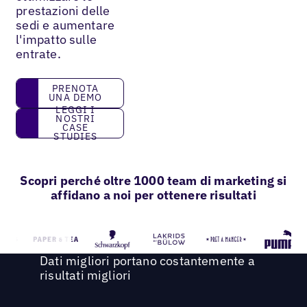
prestazioni delle
sedi e aumentare
l'impatto sulle
entrate.
Prenota una demo
PRENOTA
UNA DEMO
LEGGI I
Leggi i nostri case studies
NOSTRI
CASE
STUDIES
Scopri perché oltre 1000 team di marketing si
affidano a noi per ottenere risultati
Dati migliori portano costantemente a
risultati migliori