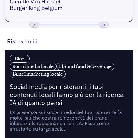
Camille Van Holzaet
Burger King Belgium
Precedente
Prossimo
Risorse utili
Blog
Social media locale
I brand food & beverage
IA nel marketing locale
Social media per ristoranti: i tuoi
contenuti locali fanno più per la ricerca
IA di quanto pensi
La presenza sui social media del tuo ristorante fa
molto più che costruire notorietà del brand —
influenza le raccomandazioni IA. Ecco come
sfruttarla su larga scala.