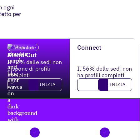
n ogni
fetto per
Connect
Popolare
Stand Out
Il 72% delle sedi non
dispone di profili
Il 56% delle sedi non
completi
ha profili completi
Inizia
Inizia
INIZIA
INIZIA