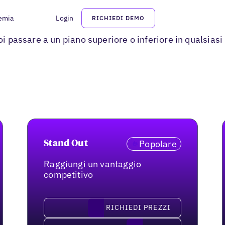
emia
Login
RICHIEDI DEMO
uoi passare a un piano superiore o inferiore in qualsia
Popolare
Stand Out
Raggiungi un vantaggio
competitivo
richiedi prezzi
RICHIEDI PREZZI
Inizia