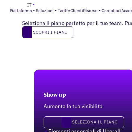
IT
Piattaforma
Soluzioni
Tariffe
Clienti
Risorse
Contattaci
Acad
PREZZI
Piani su misura per ogni tipo di business
Seleziona il piano perfetto per il tuo team. P
SCOPRI I PIANI
SCOPRI I PIANI
Show up
Aumenta la tua visibilitá
Seleziona il piano
SELEZIONA IL PIANO
Elementi essenziali di Uberall