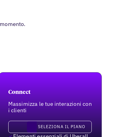
si momento.
Connect
Massimizza le tue interazioni con
i clienti
Seleziona il piano
SELEZIONA IL PIANO
Elementi essenziali di Uberall