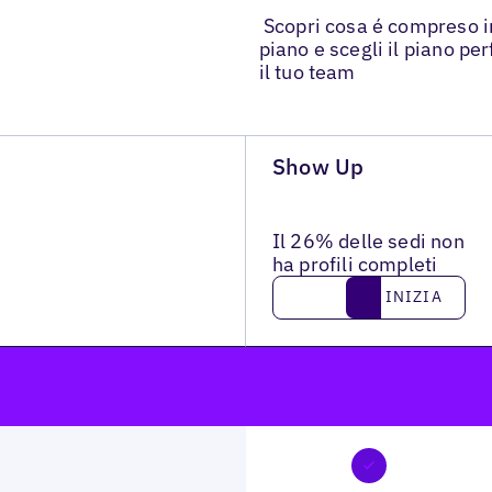
Scopri cosa é compreso i
piano e scegli il piano per
il tuo team
Show Up
Il 26% delle sedi non
ha profili completi
Inizia
INIZIA