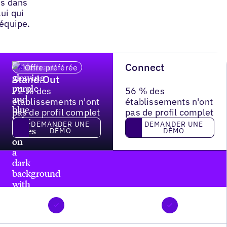
us dans
ui qui
 équipe.
Connect
Offre préférée
Stand Out
72 % des
56 % des
établissements n'ont
établissements n'ont
pas de profil complet
pas de profil complet
Demander une démo
Demander une démo
DEMANDER UNE
DEMANDER UNE
DÉMO
DÉMO