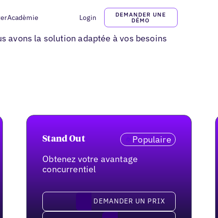
DEMANDER UNE
ter
Acadèmie
Login
DÉMO
e
us avons la solution adaptée à vos besoins
Populaire
Stand Out
Obtenez votre avantage
concurrentiel
demander un prix
DEMANDER UN PRIX
Commencez