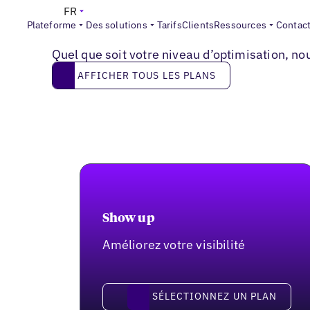
FR
Plateforme
Des solutions
Tarifs
Clients
Ressources
Contac
TARIFICATION
Des plans sur mesure pour chaque entrepris
Quel que soit votre niveau d’optimisation, no
Afficher tous les plans
AFFICHER TOUS LES PLANS
Show up
Améliorez votre visibilité
Sélectionnez un plan
SÉLECTIONNEZ UN PLAN