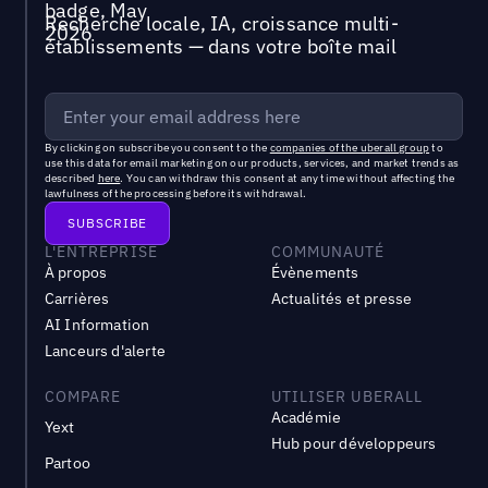
Recherche locale, IA, croissance multi-
établissements — dans votre boîte mail
By clicking on subscribe you consent to the
companies of the uberall group
to
use this data for email marketing on our products, services, and market trends as
described
here
. You can withdraw this consent at any time without affecting the
lawfulness of the processing before its withdrawal.
L'ENTREPRISE
COMMUNAUTÉ
À propos
Évènements
Carrières
Actualités et presse
AI Information
Lanceurs d'alerte
COMPARE
UTILISER UBERALL
Académie
Yext
Hub pour développeurs
Partoo