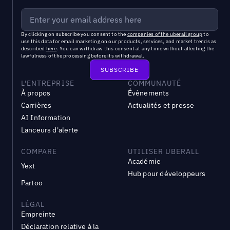
By clicking on subscribe you consent to the
companies of the uberall group
to
use this data for email marketing on our products, services, and market trends as
described
here
. You can withdraw this consent at any time without affecting the
lawfulness of the processing before its withdrawal.
L'ENTREPRISE
COMMUNAUTÉ
À propos
Évènements
Carrières
Actualités et presse
AI Information
Lanceurs d'alerte
COMPARE
UTILISER UBERALL
Académie
Yext
Hub pour développeurs
Partoo
LÉGAL
Empreinte
Déclaration relative à la