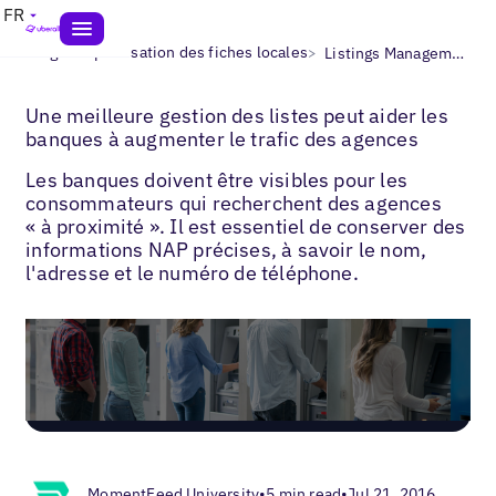
FR
>
>
Blogs
Optimisation des fiches locales
Listings Management for Banks
Une meilleure gestion des listes peut aider les
banques à augmenter le trafic des agences
Les banques doivent être visibles pour les
consommateurs qui recherchent des agences
« à proximité ». Il est essentiel de conserver des
informations NAP précises, à savoir le nom,
l'adresse et le numéro de téléphone.
MomentFeed University
•
5 min read
•
Jul 21, 2016