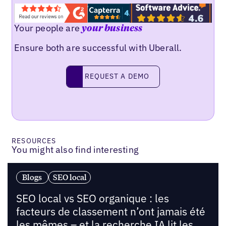
Your people are
your business
Ensure both are successful with Uberall.
Request a demo
REQUEST A DEMO
RESOURCES
You might also find interesting
Blogs
SEO local
SEO local vs SEO organique : les
facteurs de classement n’ont jamais été
les mêmes – et la recherche IA lit les