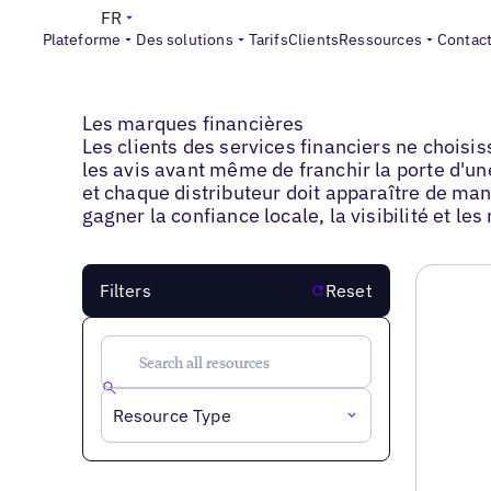
FR
Plateforme
Des solutions
Tarifs
Clients
Ressources
Contac
Blogs
>
Les marques financières
Les marques financières
Les clients des services financiers ne choisi
les avis avant même de franchir la porte d'u
et chaque distributeur doit apparaître de mani
gagner la confiance locale, la visibilité et 
Filters
Reset
Resource Type