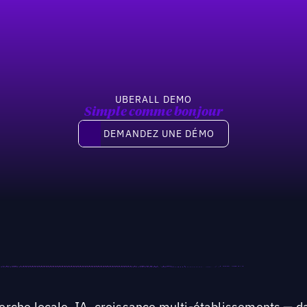
UBERALL DEMO
Simple comme bonjour
Demandez une démo
DEMANDEZ UNE DÉMO
rche locale, IA, croissance multi-établissements — da