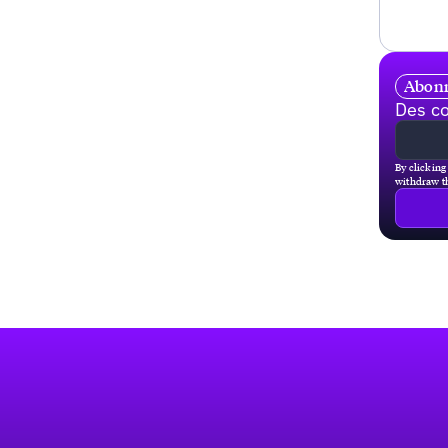
Abonn
Des co
By clicking
withdraw th
Pied de page