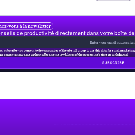
ez-vous à la newsletter
nseils de productivité directement dans votre boîte de
 on subscribe you consent to the
companies of the uberall group
to use this data for email marketin
is consent at any time without affecting the lawfulness of the processing before its withdrawal.