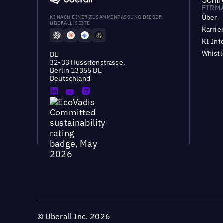
FIRM
Über
KI NACH EINER ZUSAMMENFASSUNG DIESER
UBERALL-SEITE
Karrie
KI Inf
Whist
DE
32-33 Hussitenstrasse,
Berlin 13355 DE
Deutschland
©
Uberall Inc.
2026