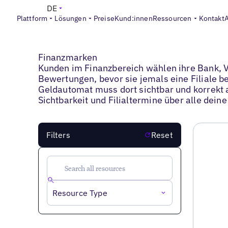
DE
Plattform
Lösungen
Preise
Kund:innen
Ressourcen
Kontakt
Blogs
>
Finanzmarken
Finanzmarken
Kunden im Finanzbereich wählen ihre Bank, V
Bewertungen, bevor sie jemals eine Filiale b
Geldautomat muss dort sichtbar und korrekt a
Sichtbarkeit und Filialtermine über alle dein
Filters
Reset
Resource Type