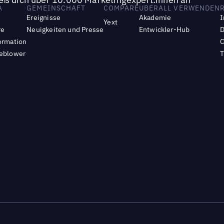
A
GEMEINSCHAFT
COMPARE
UBERALL VERWENDEN
Ereignisse
Akademie
I
Yext
re
Neuigkeiten und Presse
Entwickler-Hub
D
ormation
C
leblower
T