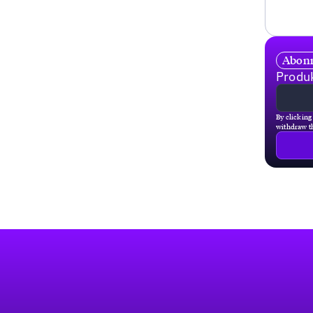
Abonn
Produk
By clicking
withdraw th
Fußzeile