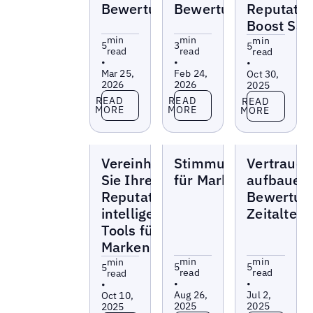
Bewertungen
Bewertungen
Reputatio
Boost Sal
min
min
min
5
3
5
read
read
read
•
•
•
Mar 25,
Feb 24,
Oct 30,
2026
2026
2025
Read more
Read more
Read more
READ
READ
READ
MORE
MORE
MORE
Blogs
Blogs
Blogs
Vereinheitlichen
Stimmungsanalyse
Vertrauen
Sie Ihre Online-
für Marketer
aufbauen
Reputation mit
Bewertun
intelligenten
Zeitalter 
Tools für
Marken
min
min
min
5
5
5
read
read
read
•
•
•
Aug 26,
Jul 2,
Oct 10,
2025
2025
2025