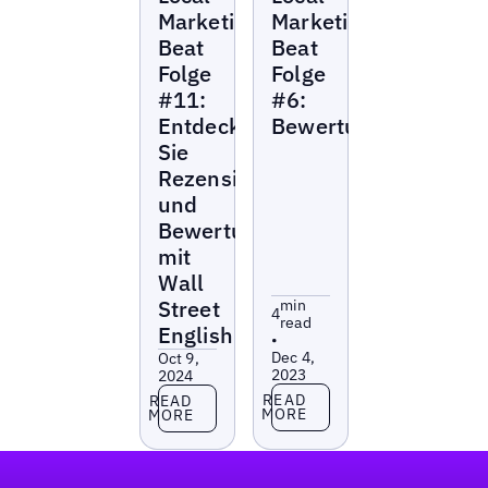
Beat
Beat
Marketing
Marketing
Beat
Beat
Folge
Folge
#11:
#6:
Entdecken
Bewertungsmanage
Sie
Rezensionen
und
Bewertungen
mit
Wall
Street
min
4
read
English
•
Dec 4,
Oct 9,
2023
2024
Read more
Read more
READ
READ
MORE
MORE
Fußzeile