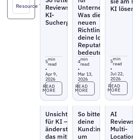
sie am se
Resource Type
Reviews deine
Unternehmen:
KI lösen
KI-
Was die
Suchergebnisse
neuen
Richtlinien für
deine lokale
Reputation
bedeuten
min
min
min
5
5
4
read
read
read
•
•
•
Jul 22,
Apr 9,
Mar 13,
2026
2026
2026
Read more
Read more
Read more
READ
READ
READ
MORE
MORE
MORE
Blogs
Blogs
Blogs
Unsichtbar
So bittest du
AI
für KI – so
deine
Reviews:
änderst du
Kund:innen
Multi-
das mit
um
Location