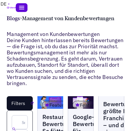
DE
Blogs
>
Management von Kundenbewertungen
Management von Kundenbewertungen
Deine Kunden hinterlassen bereits Bewertungen
— die Frage ist, ob du das zur Priorität machst.
Bewertungsmanagement ist mehr als nur
Schadensbegrenzung. Es geht darum, Vertrauen
aufzubauen, Standort für Standort, überall dort
wo Kunden suchen, und die richtigen
Vertrauenssignale zu senden, die echte Besuche
bringen.
Blogs
Bewertung
Filters
Reset
Featured
Featured
größte Pa
Blogs
Blogs
Restaurant-
Google-
Franchis
Bewertungen:
Bewertungen
– und die
So füttern
für