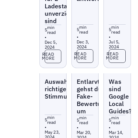
Ladestationen
unverzichtbar
sind
min
min
min
5
5
5
read
read
read
•
•
•
Dec 3,
Jul 5,
Dec 5,
2024
2024
2024
Read more
Read more
Read more
READ
READ
READ
MORE
MORE
MORE
Blogs
Blogs
Blogs
Auswahl des
Entlarvt: So
Was
richtigen Tools zur
gehst du mit
sind
Stimmungsanalyse
Fake-
Google
Bewertungen
Local
um
Guides?
min
min
min
5
5
5
read
read
read
•
•
•
May 23,
Mar 20,
Mar 14,
2024
2024
2024