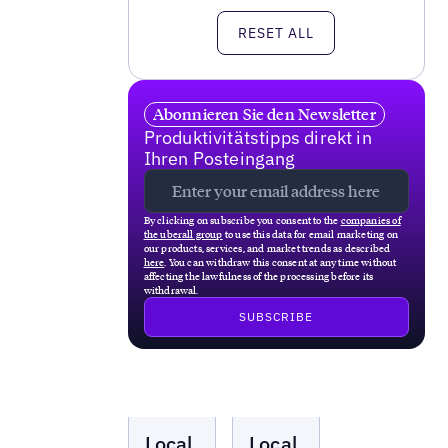
RESET ALL
Abonnieren Sie den Newsletter
Produktivitätstipps direkt in
Ihren Posteingang
By clicking on subscribe you consent to the
companies of
the uberall group
to use this data for email marketing on
our products, services, and market trends as described
here
. You can withdraw this consent at any time without
affecting the lawfulness of the processing before its
withdrawal.
Local
Local
Local
Local
Marketing
Marketing