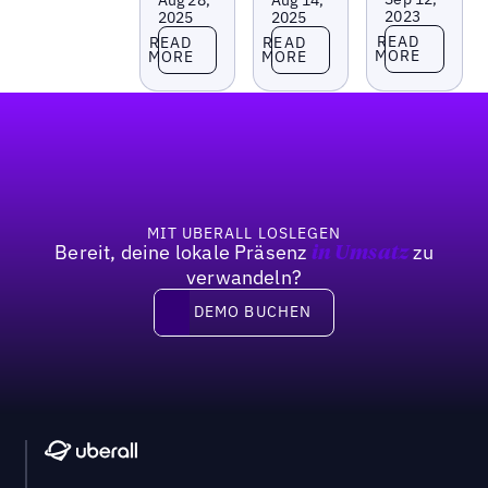
2023
2025
2025
Read more
Read more
Read more
READ
READ
READ
MORE
MORE
MORE
Fußzeile
MIT UBERALL LOSLEGEN
Bereit, deine lokale Präsenz
zu
in Umsatz
verwandeln?
DEMO BUCHEN
DEMO BUCHEN