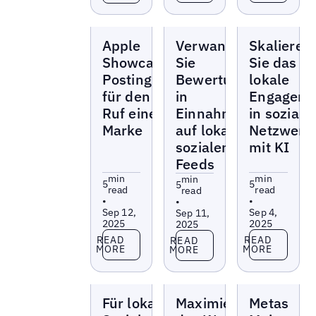
Blogs
Blogs
Blogs
Apple
Verwandeln
Skalieren
Showcase-
Sie
Sie das
Posting
Bewertungen
lokale
für den
in
Engageme
Ruf einer
Einnahmen
in soziale
Marke
auf lokalen
Netzwerk
sozialen
mit KI
Feeds
min
min
min
5
5
5
read
read
read
•
•
•
Sep 12,
Sep 4,
Sep 11,
2025
2025
2025
Read more
Read more
Read more
READ
READ
READ
MORE
MORE
MORE
Blogs
Blogs
Blogs
Für lokales
Maximierung
Metas