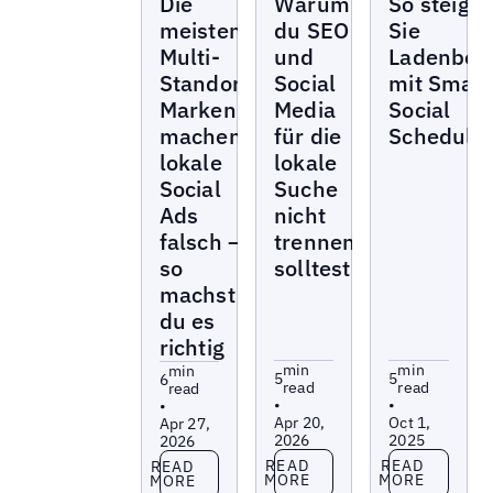
Die
Warum
So steige
meisten
du SEO
Sie
Multi-
und
Ladenbes
Standort-
Social
mit Smart
Marken
Media
Social
machen
für die
Schedulin
lokale
lokale
Social
Suche
Ads
nicht
falsch –
trennen
so
solltest
machst
du es
richtig
min
min
min
5
5
6
read
read
read
•
•
•
Apr 20,
Oct 1,
Apr 27,
2026
2025
2026
Read more
Read more
Read more
READ
READ
READ
MORE
MORE
MORE