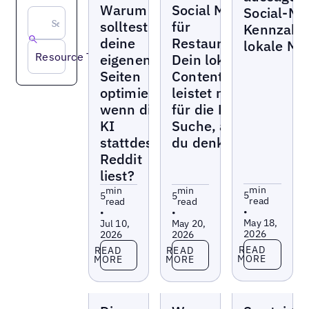
Warum
Social Media
Social-Me
solltest du
für
Kennzahle
deine
Restaurants:
lokale Ma
Resource Type
eigenen
Dein lokaler
Seiten
Content
optimieren,
leistet mehr
wenn die
für die KI-
KI
Suche, als
stattdessen
du denkst
Reddit
liest?
min
min
min
5
5
5
read
read
read
•
•
•
May 18,
Jul 10,
May 20,
2026
2026
2026
Read more
Read more
Read more
READ
READ
READ
MORE
MORE
MORE
Blogs
Blogs
Blogs