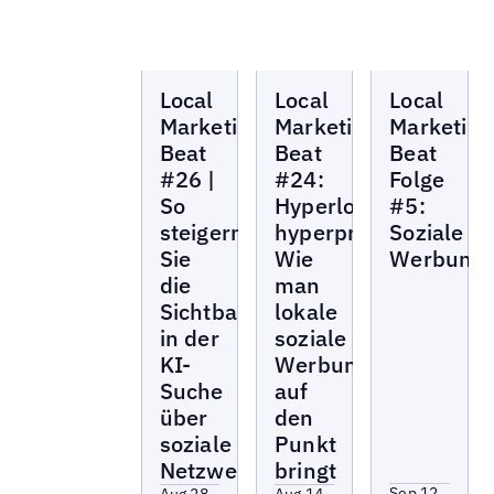
Local
Local
Local
Local
Local
Local
Marketing
Marketing
Marketing
Beat
Beat
Beat
Marketing
Marketing
Marketing
Beat
Beat
Beat
#26 |
#24:
Folge
So
Hyperlokal,
#5:
steigern
hyperprofitabel:
Soziale
Sie
Wie
Werbung
die
man
Sichtbarkeit
lokale
in der
soziale
KI-
Werbung
Suche
auf
über
den
soziale
Punkt
Netzwerke
bringt
Sep 12,
Aug 28,
Aug 14,