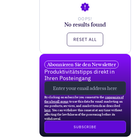
OOPS!
No results found
RESET ALL
Abonnieren Sie den Newsletter
Produktivitätstipps direkt in
Ihren Posteingang
By clicking on subscribe you consent to the
companies of
the uberall group
to use this data for email marketing on
our products, services, and market trends as described
here
. You can withdraw this consent at any time without
affecting the lawfulness of the processing before its
withdrawal.