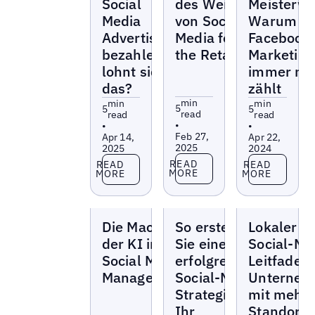
Social
des Werts
Meisterwe
Media
von Social
Warum
Advertising
Media for
Facebook
bezahlen –
the Retail
Marketing
lohnt sich
immer no
das?
zählt
min
min
min
5
5
5
read
read
read
•
•
•
Feb 27,
Apr 14,
Apr 22,
2025
2025
2024
Read more
Read more
Read more
READ
READ
READ
MORE
MORE
MORE
Blogs
Blogs
Blogs
Die Macht
So erstellen
Lokaler
der KI im
Sie eine
Social-Me
Social Media
erfolgreiche
Leitfaden 
Management
Social-Media-
Unterneh
Strategie für
mit mehr
Ihr
Standorte