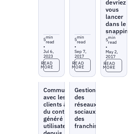
devriez
vous
lancer
dans le
snapping
min
min
min
5
5
5
read
read
read
•
•
•
Jul 6,
Sep 7,
May 2,
2023
2017
2017
Read more
Read more
Read more
READ
READ
READ
MORE
MORE
MORE
Blogs
Blogs
Communiquez
Gestion
avec les
des
clients à l'aide
réseaux
du contenu
sociaux
généré par les
des
utilisateurs
franchises
depuis