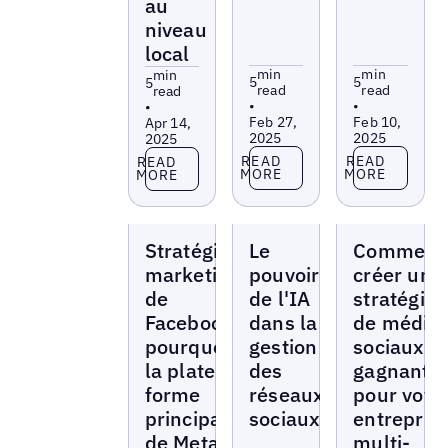
au
niveau
local
min
min
min
5
5
5
read
read
read
•
•
•
Feb 27,
Feb 10,
Apr 14,
2025
2025
2025
Read more
Read more
Read more
READ
READ
READ
MORE
MORE
MORE
Blogs
Blogs
Blogs
Stratégie
Le
Comment
marketing
pouvoir
créer une
de
de l'IA
stratégie
Facebook :
dans la
de média
pourquoi
gestion
sociaux
la plate-
des
gagnante
forme
réseaux
pour votr
principale
sociaux
entrepris
de Meta
multi-