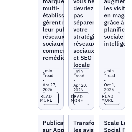
marques
vous ne
augmente
multi-
devriez
les visites
établissements
pas
en magas
gèrent mal
séparer
grâce à u
leur publicité
votre
planificat
réseaux
stratégie
sociale
sociaux — voici
réseaux
intelligen
comment y
sociaux
remédier
et SEO
locale
min
min
min
6
5
5
read
read
read
•
•
•
Apr 27,
Oct 1,
Apr 20,
2026
2025
2026
Read more
Read more
Read more
READ
READ
READ
MORE
MORE
MORE
Blogs
Blogs
Blogs
Publication
Transformez
Scale Loc
sur Apple
les avis en
Social Pos