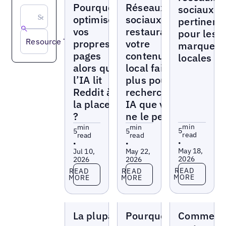
Pourquoi
Réseaux
sociaux
optimiser
sociaux pour
pertinent
vos
restaurants :
pour les
Resource Type
propres
votre
marques
pages
contenu
locales
alors que
local fait
l’IA lit
plus pour la
Reddit à
recherche
la place
IA que vous
?
ne le pensez
min
min
min
5
5
5
read
read
read
•
•
•
May 18,
Jul 10,
May 22,
2026
2026
2026
Read more
Read more
Read more
READ
READ
READ
MORE
MORE
MORE
Blogs
Blogs
Blogs
La plupart des
Pourquoi
Comment