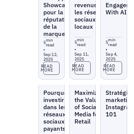
Showcase
revenus sur
Engageme
pour la
les réseaux
With AI
réputation
sociaux
de la
locaux
marque
min
min
min
5
5
5
read
read
read
•
•
•
Sep 11,
Sep 4,
Sep 12,
2025
2025
2025
Read more
Read more
Read more
READ
READ
READ
MORE
MORE
MORE
Blogs
Blogs
Blogs
Pourquoi
Maximizing
Stratégie
investir
the Value
marketin
dans les
of Social
Instagra
réseaux
Media for
101
sociaux
Retail
payants,