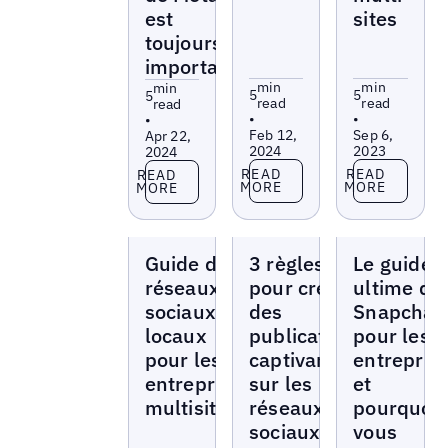
est
sites
toujours
importante
min
min
min
5
5
5
read
read
read
•
•
•
Feb 12,
Sep 6,
Apr 22,
2024
2023
2024
Read more
Read more
Read more
READ
READ
READ
MORE
MORE
MORE
Blogs
Blogs
Blogs
Guide des
3 règles
Le guide
réseaux
pour créer
ultime de
sociaux
des
Snapchat
locaux
publications
pour les
pour les
captivantes
entrepris
entreprises
sur les
et
multisites
réseaux
pourquoi
sociaux
vous