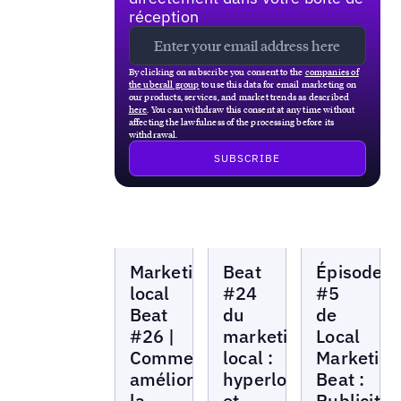
réception
By clicking on subscribe you consent to the
companies of
the uberall group
to use this data for email marketing on
our products, services, and market trends as described
here
. You can withdraw this consent at any time without
affecting the lawfulness of the processing before its
withdrawal.
Local
Local
Local
Marketing
Beat
Épisode
Marketing
Marketing
Marketing
Beat
Beat
Beat
local
#24
#5
Beat
du
de
#26 |
marketing
Local
Comment
local :
Marketing
améliorer
hyperlocal
Beat :
la
et
Publicités