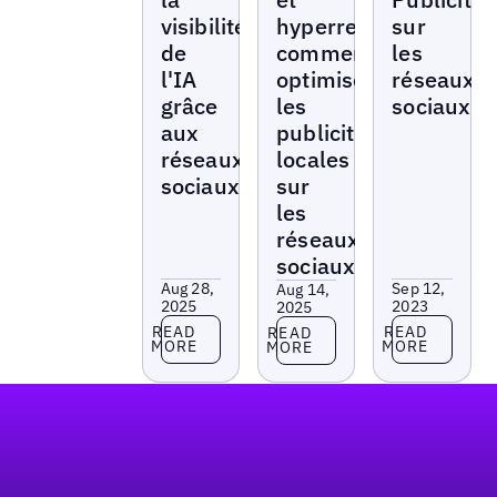
visibilité
hyperrentable :
sur
de
comment
les
l'IA
optimiser
réseaux
grâce
les
sociaux
aux
publicités
réseaux
locales
sociaux
sur
les
réseaux
sociaux
Aug 28,
Sep 12,
Aug 14,
2025
2023
2025
Read more
Read more
Read more
READ
READ
READ
MORE
MORE
MORE
Pied de page