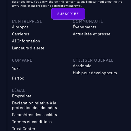
described
here
. You can withdraw this consent at any time without affecting the
lawfulness of the processing before its withdrawal.
L'ENTREPRISE
COMMUNAUTÉ
À propos
Évènements
Carrières
Actualités et presse
AI Information
Lanceurs d'alerte
COMPARE
UTILISER UBERALL
Académie
Yext
Hub pour développeurs
Partoo
LÉGAL
Empreinte
Déclaration relative à la
protection des données
Paramètres des cookies
Termes et conditions
Trust Center