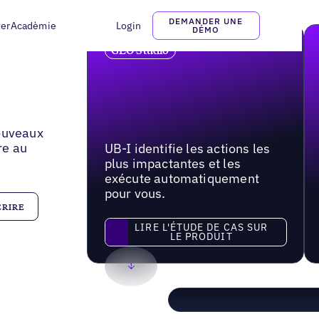
DEMANDER UNE
ter
Acadèmie
Login
DÉMO
GEO Studio
nouveaux
re au
UB-I identifie les actions les
plus impactantes et les
exécute automatiquement
pour vous.
LIRE L'ÉTUDE DE CAS SUR
LE PRODUIT
Lire l'étude de cas sur le produit