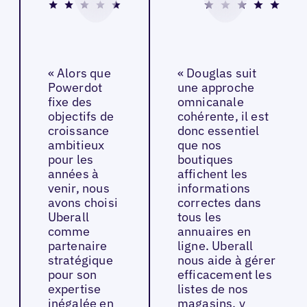
« Alors que
« Douglas suit
Powerdot
une approche
fixe des
omnicanale
objectifs de
cohérente, il est
croissance
donc essentiel
ambitieux
que nos
pour les
boutiques
années à
affichent les
venir, nous
informations
avons choisi
correctes dans
Uberall
tous les
comme
annuaires en
partenaire
ligne. Uberall
stratégique
nous aide à gérer
pour son
efficacement les
expertise
listes de nos
inégalée en
magasins, y