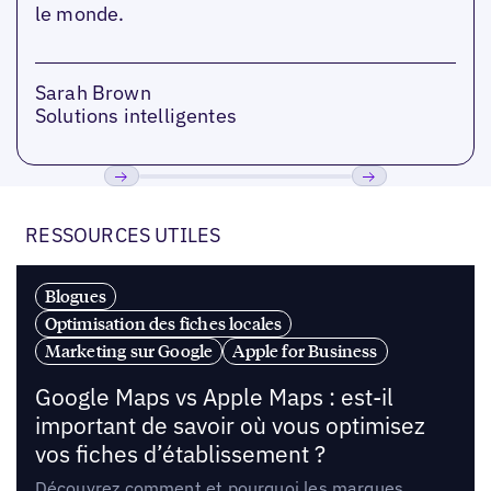
le monde.
Sarah Brown
Solutions intelligentes
Précédent
Suivant
RESSOURCES UTILES
Blogues
Optimisation des fiches locales
Marketing sur Google
Apple for Business
Google Maps vs Apple Maps : est-il
important de savoir où vous optimisez
vos fiches d’établissement ?
Découvrez comment et pourquoi les marques