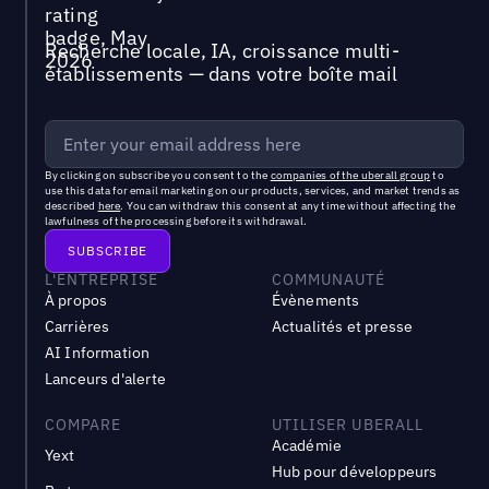
Recherche locale, IA, croissance multi-
établissements — dans votre boîte mail
By clicking on subscribe you consent to the
companies of the uberall group
to
use this data for email marketing on our products, services, and market trends as
described
here
. You can withdraw this consent at any time without affecting the
lawfulness of the processing before its withdrawal.
L'ENTREPRISE
COMMUNAUTÉ
À propos
Évènements
Carrières
Actualités et presse
AI Information
Lanceurs d'alerte
COMPARE
UTILISER UBERALL
Académie
Yext
Hub pour développeurs