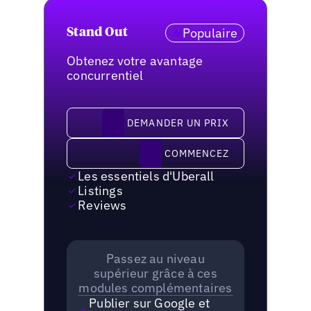
Populaire
Stand Out
Obtenez votre avantage
concurrentiel
demander un prix
DEMANDER UN PRIX
Commencez
COMMENCEZ
Les essentiels d'Uberall
Listings
Reviews
Passez au niveau
supérieur grâce à ces
modules complémentaires
Publier sur Google et