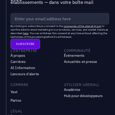
établissements — dans votre boîte mail
By clicking on subscribe you consent to the
companies of the uberall group
to
use this data for email marketing on our products, services, and market trends as
described
here
. You can withdraw this consent at any time without affecting the
lawfulness of the processing before its withdrawal.
L'ENTREPRISE
COMMUNAUTÉ
À propos
Évènements
Carrières
Actualités et presse
AI Information
Lanceurs d'alerte
COMPARE
UTILISER UBERALL
Académie
Yext
Hub pour développeurs
Partoo
LÉGAL