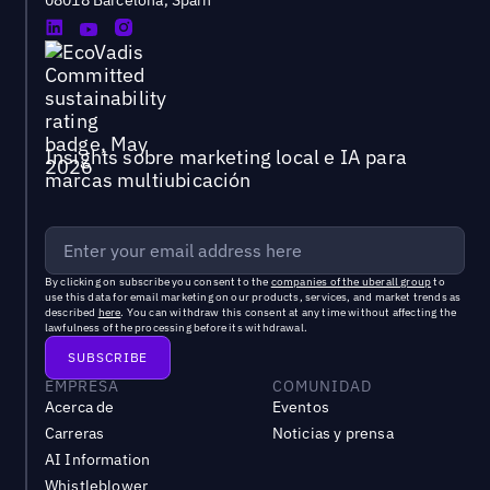
Insights sobre marketing local e IA para
marcas multiubicación
By clicking on subscribe you consent to the
companies of the uberall group
to
use this data for email marketing on our products, services, and market trends as
described
here
. You can withdraw this consent at any time without affecting the
lawfulness of the processing before its withdrawal.
EMPRESA
COMUNIDAD
Acerca de
Eventos
Carreras
Noticias y prensa
AI Information
Whistleblower