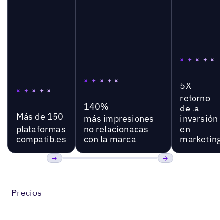
5X
retorno
140%
de la
Más de 150
más impresiones
inversión
plataformas
no relacionadas
en
compatibles
con la marca
marketin
Anterior
Próxima
Precios