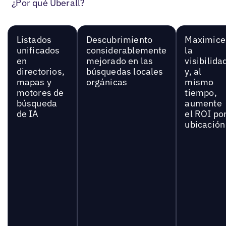
¿Por qué Uberall?
Listados
Descubrimiento
Maximice
unificados
considerablemente
la
en
mejorado en las
visibilida
directorios,
búsquedas locales
y, al
mapas y
orgánicas
mismo
motores de
tiempo,
búsqueda
aumente
de IA
el ROI po
ubicación