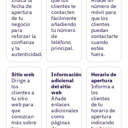
Indica la
que los
Añade un
fecha de
clientes te
número de
apertura
contacten
móvil para
de tu
fácilmente
que los
negocio
añadiendo
clientes
para
tu número
puedan
reforzar la
de
contactarte
confianza
teléfono
cuando
y la
principal.
estés
autenticidad.
fuera.
Sitio web
Información
Horario de
Dirige a
adicional
apertura
los
del sitio
Informa a
clientes a
web
los
tu sitio
Añade
clientes
web para
enlaces
de tu
que
adicionales
horario de
conozcan
como
apertura
más sobre
páginas
indicando