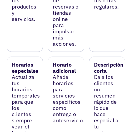
tus
de
tus horas
productos
reservas o
regulares.
y
tiendas
servicios.
online
para
impulsar
más
acciones.
Horarios
Horario
Descripción
especiales
adicional
corta
Actualiza
Añade
Da a los
tus
horarios
clientes
horarios
para
un
temporales
servicios
resumen
para que
específicos
rápido de
los
como
lo que
clientes
entrega o
hace
siempre
autoservicio.
especial a
vean el
tu