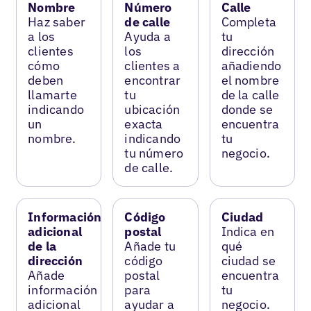
Nombre
Número
Calle
Haz saber
de calle
Completa
a los
Ayuda a
tu
clientes
los
dirección
cómo
clientes a
añadiendo
deben
encontrar
el nombre
llamarte
tu
de la calle
indicando
ubicación
donde se
un
exacta
encuentra
nombre.
indicando
tu
tu número
negocio.
de calle.
Información
Código
Ciudad
adicional
postal
Indica en
de la
Añade tu
qué
dirección
código
ciudad se
Añade
postal
encuentra
información
para
tu
adicional
ayudar a
negocio.