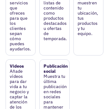
servicios
listas de
muestren
que
contenido
tu
ofreces
como
ubicación,
para que
productos
tus
los
destacados
productos
clientes
u ofertas
y tu
sepan
de
equipo.
cómo
temporada.
puedes
ayudarlos.
Vídeos
Publicación
Añade
social
vídeos
Muestra tu
para dar
última
vida a tu
publicación
negocio y
en redes
captar la
sociales
atención
para
de los
mantener