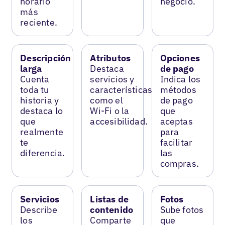
horario
negocio.
más
reciente.
Descripción
Atributos
Opciones
larga
Destaca
de pago
Cuenta
servicios y
Indica los
toda tu
características
métodos
historia y
como el
de pago
destaca lo
Wi-Fi o la
que
que
accesibilidad.
aceptas
realmente
para
te
facilitar
diferencia.
las
compras.
Servicios
Listas de
Fotos
Describe
contenido
Sube fotos
los
Comparte
que