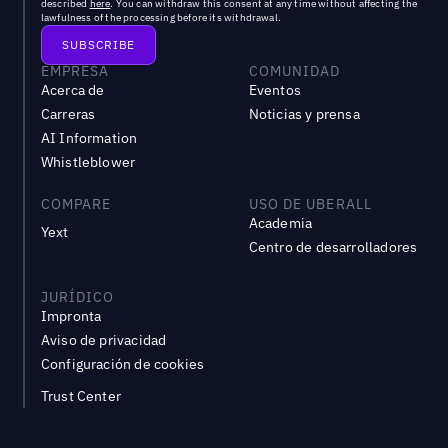
described
here
. You can withdraw this consent at any time without affecting the
lawfulness of the processing before its withdrawal.
EMPRESA
COMUNIDAD
Acerca de
Eventos
Carreras
Noticias y prensa
AI Information
Whistleblower
COMPARE
USO DE UBERALL
Academia
Yext
Centro de desarrolladores
JURÍDICO
Impronta
Aviso de privacidad
Configuración de cookies
Trust Center