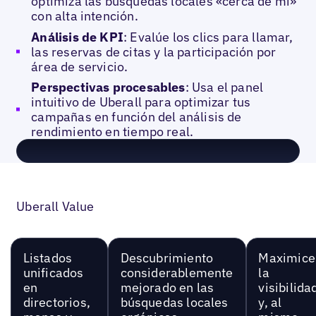
optimiza las búsquedas locales «cerca de mí»
con alta intención.
Análisis de KPI
: Evalúe los clics para llamar,
las reservas de citas y la participación por
área de servicio.
Perspectivas procesables
: Usa el panel
intuitivo de Uberall para optimizar tus
campañas en función del análisis de
rendimiento en tiempo real.
Uberall Value
Listados
Descubrimiento
Maximice
unificados
considerablemente
la
en
mejorado en las
visibilida
directorios,
búsquedas locales
y, al