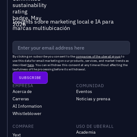
Insights sobre marketing local e IA para
marcas multiubicación
By clicking on subscribe you consent to the
companies of the uberall group
to
use this data for email marketing on our products, services, and market trends as
described
here
. You can withdraw this consent at any time without affecting the
lawfulness of the processing before its withdrawal.
EMPRESA
COMUNIDAD
Acerca de
Eventos
Carreras
Noticias y prensa
AI Information
Whistleblower
COMPARE
USO DE UBERALL
Academia
Yext