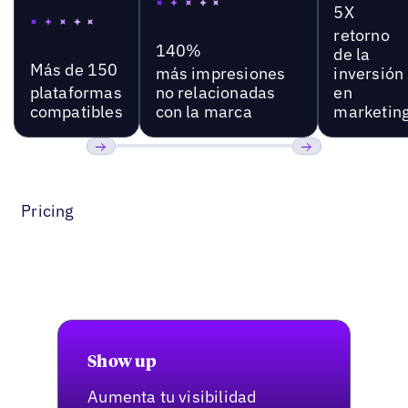
5X
retorno
140%
de la
Más de 150
más impresiones
inversión
plataformas
no relacionadas
en
compatibles
con la marca
marketin
Anterior
Próxima
Pricing
Show up
Aumenta tu visibilidad