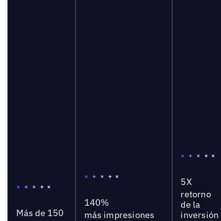
5X
retorno
140%
de la
Más de 150
más impresiones
inversión