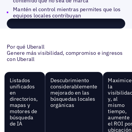
contenido que no sea de marca
Mantén el control mientras permites que los
equipos locales contribuyan
Por qué Uberall
Genere más visibilidad, compromiso e ingresos
con Uberall
Listados
Descubrimiento
Maximice
unificados
considerablemente
la
en
mejorado en las
visibilida
directorios,
búsquedas locales
y, al
mapas y
orgánicas
mismo
motores de
tiempo,
búsqueda
aumente
de IA
el ROI po
ubicación